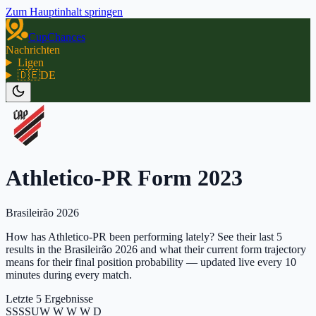
Zum Hauptinhalt springen
CupChances
Nachrichten
Ligen
🇩🇪
DE
Athletico-PR Form 2023
Brasileirão 2026
How has Athletico-PR been performing lately? See their last 5
results in the Brasileirão 2026 and what their current form trajectory
means for their final position probability — updated live every 10
minutes during every match.
Letzte 5 Ergebnisse
S
S
S
S
U
W W W W D