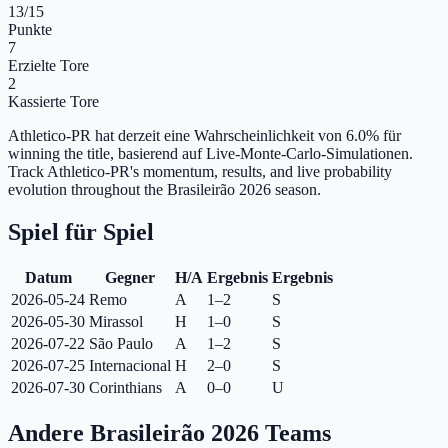
13
/15
Punkte
7
Erzielte Tore
2
Kassierte Tore
Athletico-PR hat derzeit eine Wahrscheinlichkeit von 6.0% für
winning the title, basierend auf Live-Monte-Carlo-Simulationen.
Track Athletico-PR's momentum, results, and live probability
evolution throughout the Brasileirão 2026 season.
Spiel für Spiel
Datum
Gegner
H/A
Ergebnis
Ergebnis
2026-05-24
Remo
A
1–2
S
2026-05-30
Mirassol
H
1–0
S
2026-07-22
São Paulo
A
1–2
S
2026-07-25
Internacional
H
2–0
S
2026-07-30
Corinthians
A
0–0
U
Andere Brasileirão 2026 Teams