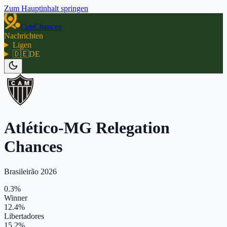
Zum Hauptinhalt springen
CupChances
Nachrichten
Ligen
🇩🇪
DE
Atlético-MG Relegation
Chances
Brasileirão 2026
0.3%
Winner
12.4%
Libertadores
15.2%