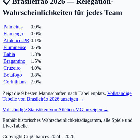
📋 Brasileirão 2026 — Relegation-
Wahrscheinlichkeiten für jedes Team
Palmeiras
0.0
%
Flamengo
0.0
%
Athletico-PR
0.1
%
Fluminense
0.6
%
Bahia
1.8
%
Bragantino
1.5
%
Cruzeiro
4.0
%
Botafogo
3.8
%
Corinthians
7.0
%
Zeigt die 9 besten Mannschaften nach Tabellenplatz.
Vollständige
Tabelle von Brasileirão 2026 anzeigen →
Vollständige Statistiken von Atlético-MG anzeigen →
Enthält historisches Wahrscheinlichkeitsdiagramm, alle Spiele und
Live-Tabelle.
Copyright CupChances 2024 - 2026