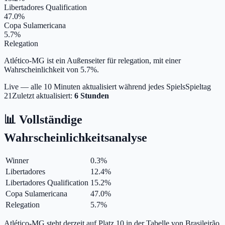
Libertadores Qualification
47.0%
Copa Sulamericana
5.7%
Relegation
Atlético-MG ist ein Außenseiter für relegation, mit einer
Wahrscheinlichkeit von 5.7%.
Live — alle 10 Minuten aktualisiert während jedes Spiels
Spieltag
21
Zuletzt aktualisiert:
6 Stunden
📊 Vollständige
Wahrscheinlichkeitsanalyse
Winner
0.3
%
Libertadores
12.4
%
Libertadores Qualification
15.2
%
Copa Sulamericana
47.0
%
Relegation
5.7
%
Atlético-MG steht derzeit auf Platz 10 in der Tabelle von Brasileirão