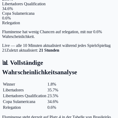
Libertadores Qualification
34.6%
Copa Sulamericana
0.6%
Relegation
Fluminense hat wenig Chancen auf relegation, mit nur 0.6%
Wahrscheinlichkeit.
Live — alle 10 Minuten aktualisiert während jedes Spiels
Spieltag
21
Zuletzt aktualisiert:
21 Stunden
📊 Vollständige
Wahrscheinlichkeitsanalyse
Winner
1.8
%
Libertadores
35.7
%
Libertadores Qualification
23.5
%
Copa Sulamericana
34.6
%
Relegation
0.6
%
Fluminense steht derzeit auf Platz 4 in der Tabelle von Brasileirão