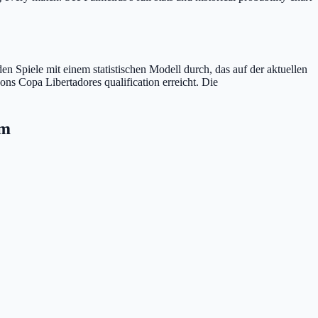
en Spiele mit einem statistischen Modell durch, das auf der aktuellen
sons Copa Libertadores qualification erreicht. Die
am