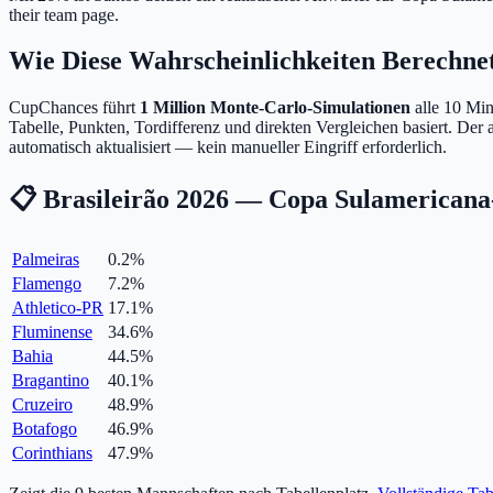
their team page.
Wie Diese Wahrscheinlichkeiten Berechn
CupChances führt
1 Million Monte-Carlo-Simulationen
alle 10 Min
Tabelle, Punkten, Tordifferenz und direkten Vergleichen basiert. Der
automatisch aktualisiert — kein manueller Eingriff erforderlich.
📋 Brasileirão 2026 — Copa Sulamericana
Palmeiras
0.2
%
Flamengo
7.2
%
Athletico-PR
17.1
%
Fluminense
34.6
%
Bahia
44.5
%
Bragantino
40.1
%
Cruzeiro
48.9
%
Botafogo
46.9
%
Corinthians
47.9
%