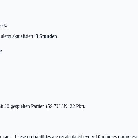
6.0%.
uletzt aktualisiert:
3 Stunden
e
mit 20 gespielten Partien (5S 7U 8N, 22 Pkt).
ricana.
These probabilities are recalculated every 10 minutes during ever