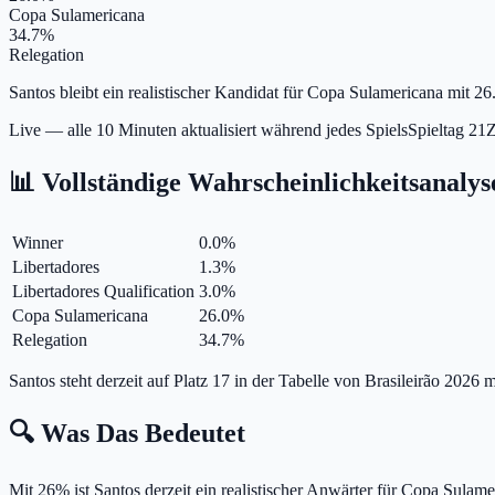
Copa Sulamericana
34.7%
Relegation
Santos bleibt ein realistischer Kandidat für Copa Sulamericana mit 2
Live — alle 10 Minuten aktualisiert während jedes Spiels
Spieltag
21
Z
📊 Vollständige Wahrscheinlichkeitsanalys
Winner
0.0
%
Libertadores
1.3
%
Libertadores Qualification
3.0
%
Copa Sulamericana
26.0
%
Relegation
34.7
%
Santos steht derzeit auf Platz 17 in der Tabelle von Brasileirão 2026 
🔍 Was Das Bedeutet
Mit 26% ist Santos derzeit ein realistischer Anwärter für Copa Sulame