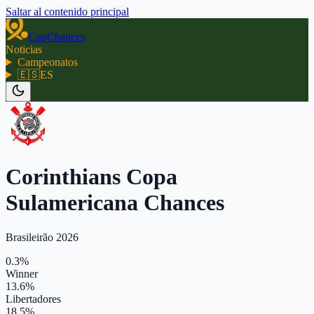
Saltar al contenido principal
CupChances
Noticias
Campeonatos
🇪🇸
ES
Corinthians Copa
Sulamericana Chances
Brasileirão 2026
0.3%
Winner
13.6%
Libertadores
18.5%