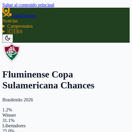
Saltar al contenido principal
CupChances
Noticias
Campeonatos
🇪🇸
ES
Fluminense Copa
Sulamericana Chances
Brasileirão 2026
1.2%
Winner
31.1%
Libertadores
25.0%