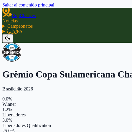
Saltar al contenido principal
CupChances
Noticias
Campeonatos
🇪🇸
ES
Grêmio Copa Sulamericana Ch
Brasileirão 2026
0.0%
Winner
1.2%
Libertadores
3.0%
Libertadores Qualification
25.0%