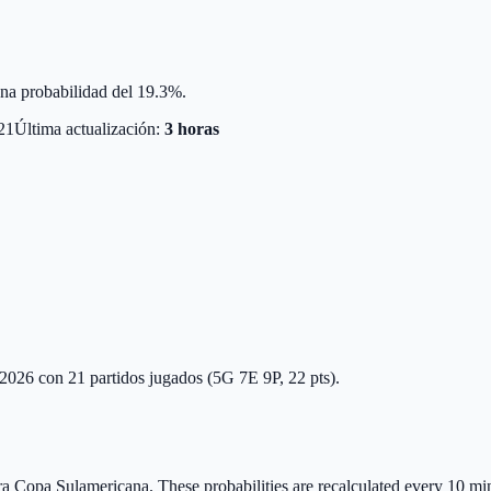
una probabilidad del 19.3%.
21
Última actualización:
3 horas
o 2026 con 21 partidos jugados (5G 7E 9P, 22 pts).
ara Copa Sulamericana.
These probabilities are recalculated every 10 min