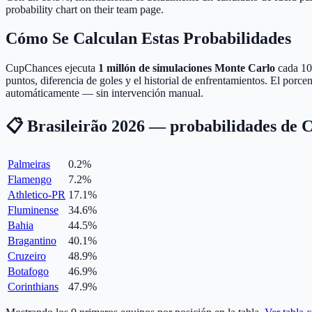
probability chart on their team page.
Cómo Se Calculan Estas Probabilidades
CupChances ejecuta
1 millón de simulaciones Monte Carlo
cada 10 
puntos, diferencia de goles y el historial de enfrentamientos. El por
automáticamente — sin intervención manual.
📋 Brasileirão 2026 — probabilidades de 
Palmeiras
0.2
%
Flamengo
7.2
%
Athletico-PR
17.1
%
Fluminense
34.6
%
Bahia
44.5
%
Bragantino
40.1
%
Cruzeiro
48.9
%
Botafogo
46.9
%
Corinthians
47.9
%