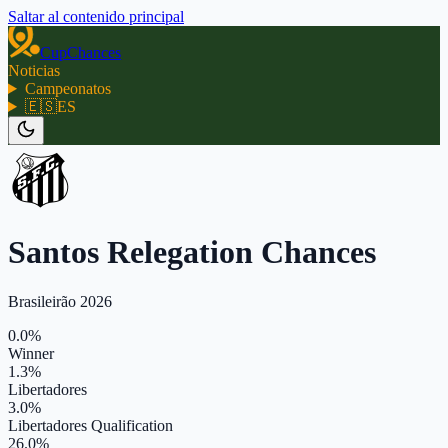
Saltar al contenido principal
CupChances
Noticias
Campeonatos
🇪🇸
ES
Santos Relegation Chances
Brasileirão 2026
0.0%
Winner
1.3%
Libertadores
3.0%
Libertadores Qualification
26.0%