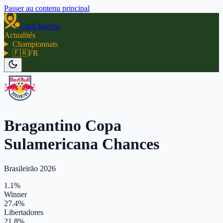
Passer au contenu principal
CupChances
Actualités
Championnats
🇫🇷
FR
Bragantino Copa
Sulamericana Chances
Brasileirão 2026
1.1%
Winner
27.4%
Libertadores
21.8%