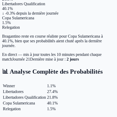
Libertadores Qualification
40.1%
↓ -0.3%
depuis la dernière journée
Copa Sulamericana
1.5%
Relegation
Bragantino reste en course réaliste pour Copa Sulamericana à
40.1%, bien que ses probabilités aient chuté après la dernière
journée.
En direct — mis à jour toutes les 10 minutes pendant chaque
match
Journée
21
Dernière mise à jour :
2 jours
📊 Analyse Complète des Probabilités
Winner
1.1
%
Libertadores
27.4
%
Libertadores Qualification
21.8
%
Copa Sulamericana
40.1
%
Relegation
1.5
%