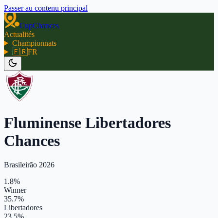
Passer au contenu principal
CupChances
Actualités
Championnats
🇫🇷
FR
Fluminense Libertadores
Chances
Brasileirão 2026
1.8%
Winner
35.7%
Libertadores
23.5%