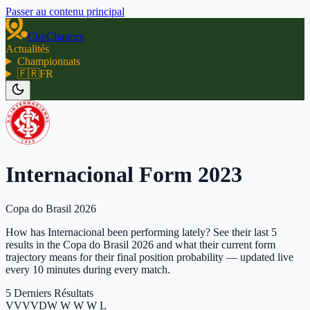
Passer au contenu principal
CupChances
Actualités
Championnats
🇫🇷
FR
Internacional Form 2023
Copa do Brasil 2026
How has Internacional been performing lately? See their last 5
results in the Copa do Brasil 2026 and what their current form
trajectory means for their final position probability — updated live
every 10 minutes during every match.
5 Derniers Résultats
V
V
V
V
D
W W W W L