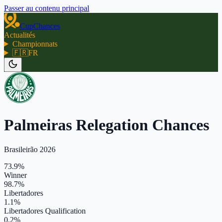
Passer au contenu principal
CupChances
Actualités
Championnats
🇫🇷
FR
Palmeiras Relegation Chances
Brasileirão 2026
73.9%
Winner
98.7%
Libertadores
1.1%
Libertadores Qualification
0.2%