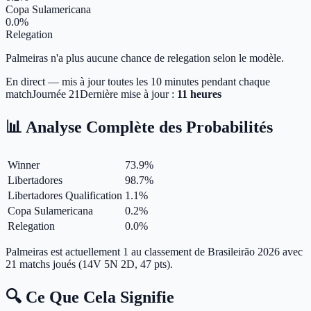
Copa Sulamericana
0.0%
Relegation
Palmeiras n'a plus aucune chance de relegation selon le modèle.
En direct — mis à jour toutes les 10 minutes pendant chaque
match
Journée
21
Dernière mise à jour :
11 heures
📊 Analyse Complète des Probabilités
Winner
73.9
%
Libertadores
98.7
%
Libertadores Qualification
1.1
%
Copa Sulamericana
0.2
%
Relegation
0.0
%
Palmeiras est actuellement 1 au classement de Brasileirão 2026 avec
21 matchs joués (14V 5N 2D, 47 pts).
🔍 Ce Que Cela Signifie