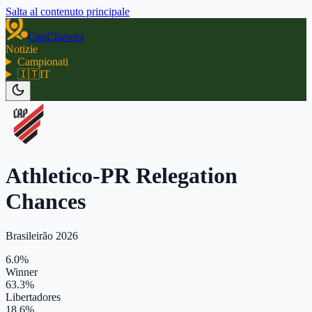
Salta al contenuto principale
CupChances
Notizie
Campionati
🇮🇹
IT
Athletico-PR Relegation
Chances
Brasileirão 2026
6.0%
Winner
63.3%
Libertadores
18.6%