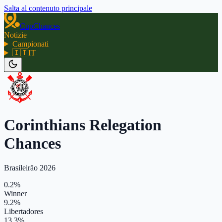
Salta al contenuto principale
CupChances
Notizie
Campionati
🇮🇹
IT
Corinthians Relegation
Chances
Brasileirão 2026
0.2%
Winner
9.2%
Libertadores
13.3%