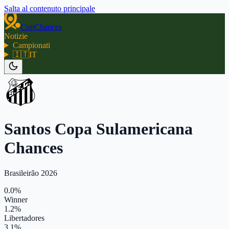
Salta al contenuto principale
CupChances
Notizie
Campionati
🇮🇹
IT
Santos Copa Sulamericana
Chances
Brasileirão 2026
0.0%
Winner
1.2%
Libertadores
3.1%