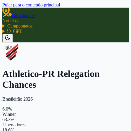
Pular para o conteúdo principal
CupChances
Notícias
Campeonatos
🇧🇷
PT
Athletico-PR Relegation
Chances
Brasileirão 2026
6.0%
Winner
63.3%
Libertadores
18.6%