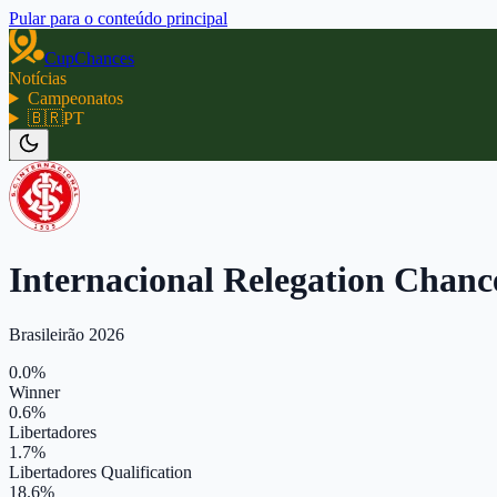
Pular para o conteúdo principal
CupChances
Notícias
Campeonatos
🇧🇷
PT
Internacional Relegation Chanc
Brasileirão 2026
0.0%
Winner
0.6%
Libertadores
1.7%
Libertadores Qualification
18.6%