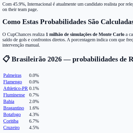
Com 45.9%, Internacional é atualmente um candidato realista por rele
on their team page.
Como Estas Probabilidades São Calculada
O CupChances realiza
1 milhão de simulações de Monte Carlo
a ca
saldo de gols e confrontos diretos. A porcentagem indica com que fr
intervenção manual.
📋 Brasileirão 2026 — probabilidades de R
Palmeiras
0.0
%
Flamengo
0.0
%
Athletico-PR
0.1
%
Fluminense
0.7
%
Bahia
2.0
%
Bragantino
1.6
%
Botafogo
4.3
%
Coritiba
6.7
%
Cruzeiro
4.5
%