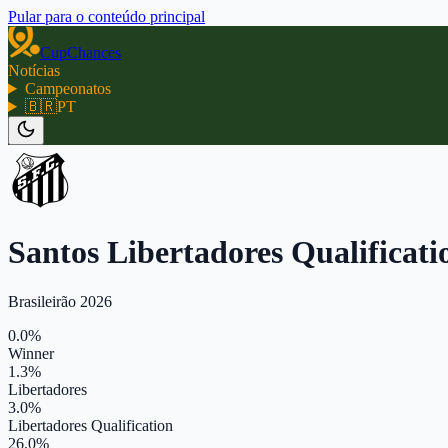
Pular para o conteúdo principal
CupChances
Notícias
Campeonatos
🇧🇷
PT
Santos Libertadores Qualificat
Brasileirão 2026
0.0%
Winner
1.3%
Libertadores
3.0%
Libertadores Qualification
26.0%