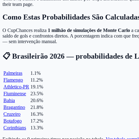
their team page.
Como Estas Probabilidades São Calculada
O CupChances realiza
1 milhão de simulações de Monte Carlo
a ca
saldo de gols e confrontos diretos. A porcentagem indica com que fre
— sem intervenção manual.
📋 Brasileirão 2026 — probabilidades de L
Palmeiras
1.1
%
Flamengo
11.2
%
Athletico-PR
19.1
%
Fluminense
23.5
%
Bahia
20.6
%
Bragantino
21.8
%
Cruzeiro
16.3
%
Botafogo
17.2
%
Corinthians
13.3
%