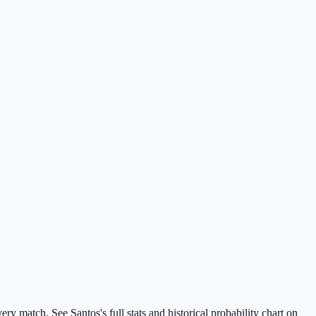
ry match. See Santos's full stats and historical probability chart on