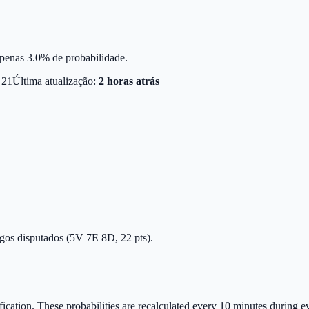
apenas 3.0% de probabilidade.
21
Última atualização:
2 horas atrás
ogos disputados (5V 7E 8D, 22 pts).
ication.
These probabilities are recalculated every 10 minutes during eve