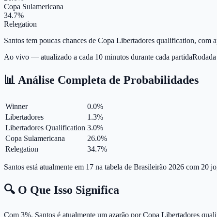
Copa Sulamericana
34.7%
Relegation
Santos tem poucas chances de Copa Libertadores qualification, com 
Ao vivo — atualizado a cada 10 minutos durante cada partida
Rodada
📊 Análise Completa de Probabilidades
Winner
0.0
%
Libertadores
1.3
%
Libertadores Qualification
3.0
%
Copa Sulamericana
26.0
%
Relegation
34.7
%
Santos está atualmente em 17 na tabela de Brasileirão 2026 com 20 j
🔍 O Que Isso Significa
Com 3%, Santos é atualmente um azarão por Copa Libertadores qualif