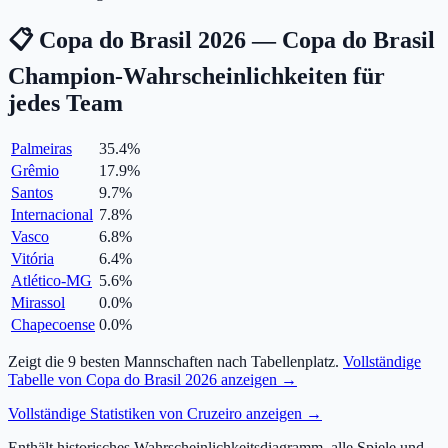
📋 Copa do Brasil 2026 — Copa do Brasil
Champion-Wahrscheinlichkeiten für
jedes Team
Palmeiras
35.4
%
Grêmio
17.9
%
Santos
9.7
%
Internacional
7.8
%
Vasco
6.8
%
Vitória
6.4
%
Atlético-MG
5.6
%
Mirassol
0.0
%
Chapecoense
0.0
%
Zeigt die 9 besten Mannschaften nach Tabellenplatz.
Vollständige
Tabelle von Copa do Brasil 2026 anzeigen →
Vollständige Statistiken von Cruzeiro anzeigen →
Enthält historisches Wahrscheinlichkeitsdiagramm, alle Spiele und