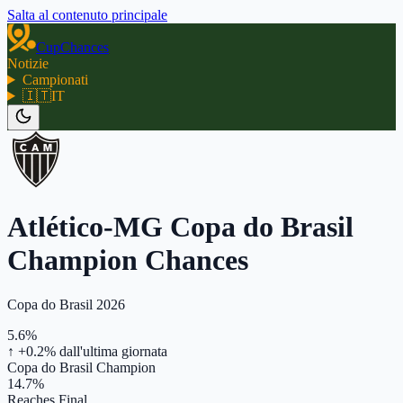
Salta al contenuto principale
CupChances
Notizie
Campionati
🇮🇹
IT
Atlético-MG Copa do Brasil
Champion Chances
Copa do Brasil 2026
5.6%
↑ +0.2%
dall'ultima giornata
Copa do Brasil Champion
14.7%
Reaches Final