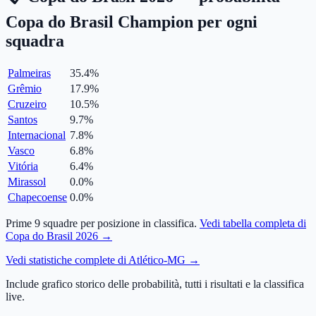
Copa do Brasil Champion per ogni
squadra
Palmeiras
35.4
%
Grêmio
17.9
%
Cruzeiro
10.5
%
Santos
9.7
%
Internacional
7.8
%
Vasco
6.8
%
Vitória
6.4
%
Mirassol
0.0
%
Chapecoense
0.0
%
Prime 9 squadre per posizione in classifica.
Vedi tabella completa di
Copa do Brasil 2026 →
Vedi statistiche complete di Atlético-MG →
Include grafico storico delle probabilità, tutti i risultati e la classifica
live.