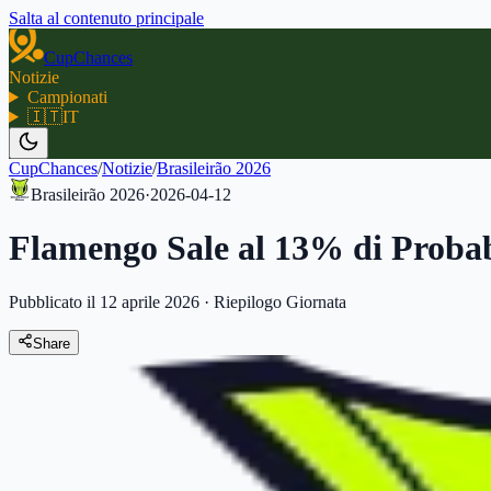
Salta al contenuto principale
CupChances
Notizie
Campionati
🇮🇹
IT
CupChances
/
Notizie
/
Brasileirão 2026
Brasileirão 2026
·
2026-04-12
Flamengo Sale al 13% di Probabi
Pubblicato il 12 aprile 2026
·
Riepilogo Giornata
Share