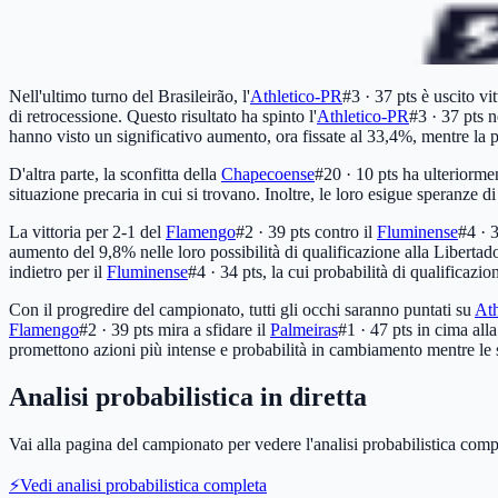
Nell'ultimo turno del Brasileirão, l'
Athletico-PR
#3 · 37 pts
è uscito vi
di retrocessione. Questo risultato ha spinto l'
Athletico-PR
#3 · 37 pts
ne
hanno visto un significativo aumento, ora fissate al 33,4%, mentre la 
D'altra parte, la sconfitta della
Chapecoense
#20 · 10 pts
ha ulteriormen
situazione precaria in cui si trovano. Inoltre, le loro esigue speranze 
La vittoria per 2-1 del
Flamengo
#2 · 39 pts
contro il
Fluminense
#4 · 
aumento del 9,8% nelle loro possibilità di qualificazione alla Libertad
indietro per il
Fluminense
#4 · 34 pts
, la cui probabilità di qualificazi
Con il progredire del campionato, tutti gli occhi saranno puntati su
Ath
Flamengo
#2 · 39 pts
mira a sfidare il
Palmeiras
#1 · 47 pts
in cima alla
promettono azioni più intense e probabilità in cambiamento mentre le
Analisi probabilistica in diretta
Vai alla pagina del campionato per vedere l'analisi probabilistica comp
⚡
Vedi analisi probabilistica completa