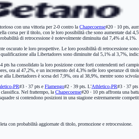
ttorioso con una vittoria per 2-0 contro la
Chapecoense
#20 · 10 pts
, aum
lla corsa per il titolo, con le loro possibilità che sono aumentate dal 4
probabilità di retrocessione è notevolmente diminuita dal 7,4% al 4,1%.
te oscurato le loro prospettive. Le loro possibilità di retrocessione s
di qualificazione alla Libertadores sono diminuite dal 5,1% al 3,7%, indic
34 pts
ha consolidato la loro posizione come forti contendenti nel campio
ores, ora al 47,2%, e un incremento del 4,3% nelle loro speranze di titol
one alla Libertadores è scesa del 7,9%, ora al 38,9%, mentre sono scivolat
letico-PR
#3 · 37 pts
e
Flamengo
#2 · 39 pts
. L'
Athletico-PR
#3 · 37 pts
 classifica. Nel frattempo, la
Chapecoense
#20 · 10 pts
affronta una batta
 squadre si contendono posizioni in una stagione estremamente competit
leta con probabilità aggiornate di titolo, promozione e retrocessione.