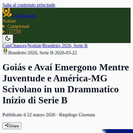
Salta al contenuto principale
CupChances
Notizie
Campionati
🇮🇹
IT
CupChances
/
Notizie
/
Brasileiro 2026, Serie B
Brasileiro 2026, Serie B
·
2026-03-22
Goiás e Avaí Emergono Mentre
Juventude e América-MG
Scivolano in un Drammatico
Inizio di Serie B
Pubblicato il 22 marzo 2026
·
Riepilogo Giornata
Share