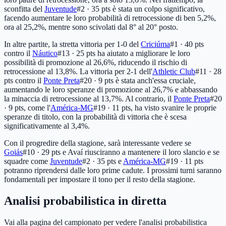
sconfitta del
Juventude
#2 · 35 pts
è stata un colpo significativo,
facendo aumentare le loro probabilità di retrocessione di ben 5,2%,
ora al 25,2%, mentre sono scivolati dal 8° al 20° posto.
In altre partite, la stretta vittoria per 1-0 del
Criciúma
#1 · 40 pts
contro il
Náutico
#13 · 25 pts
ha aiutato a migliorare le loro
possibilità di promozione al 26,6%, riducendo il rischio di
retrocessione al 13,8%. La vittoria per 2-1 dell'
Athletic Club
#11 · 28
pts
contro il
Ponte Preta
#20 · 9 pts
è stata anch'essa cruciale,
aumentando le loro speranze di promozione al 26,7% e abbassando
la minaccia di retrocessione al 13,7%. Al contrario, il
Ponte Preta
#20
· 9 pts
, come l'
América-MG
#19 · 11 pts
, ha visto svanire le proprie
speranze di titolo, con la probabilità di vittoria che è scesa
significativamente al 3,4%.
Con il progredire della stagione, sarà interessante vedere se
Goiás
#10 · 29 pts
e Avaí riusciranno a mantenere il loro slancio e se
squadre come
Juventude
#2 · 35 pts
e
América-MG
#19 · 11 pts
potranno riprendersi dalle loro prime cadute. I prossimi turni saranno
fondamentali per impostare il tono per il resto della stagione.
Analisi probabilistica in diretta
Vai alla pagina del campionato per vedere l'analisi probabilistica