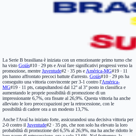
La Serie B brasiliana è iniziata con un emozionante primo turno che
ha visto
Goiás
#10 · 29 pts
e Avaí fare significativi progressi verso la
promozione, mentre
Juventude
#2 · 35 pts
e
América-MG
#19 · 11
pts
hanno affrontato precoci battute d'arresto.
Goiás
#10 · 29 pts
ha
conseguito una vittoria convincente per 3-1 contro l'
América-
MG
#19 · 11 pts
, catapultandosi dal 12° al 3° posto in classifica e
aumentando le proprie possibilità di promozione di un
impressionante 6,7%, ora fissate al 26,9%. Questa vittoria ha anche
alleviato le loro preoccupazioni per la retrocessione, con le
possibilità di cadere ora a un modesto 13,7%.
Anche l'Avaí ha iniziato forte, assicurandosi una decisiva vittoria per
2-0 contro il
Juventude
#2 · 35 pts
, che non solo ha elevato la loro
probabilità di promozione del 6,5% al 26,9%, ma ha anche ridotto le
loro paure di retrocessione, ora a solo 13,6%. Nel frattempo, la