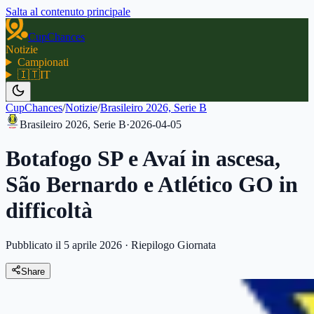
Salta al contenuto principale
CupChances
Notizie
Campionati
🇮🇹
IT
CupChances
/
Notizie
/
Brasileiro 2026, Serie B
Brasileiro 2026, Serie B
·
2026-04-05
Botafogo SP e Avaí in ascesa,
São Bernardo e Atlético GO in
difficoltà
Pubblicato il 5 aprile 2026
·
Riepilogo Giornata
Share