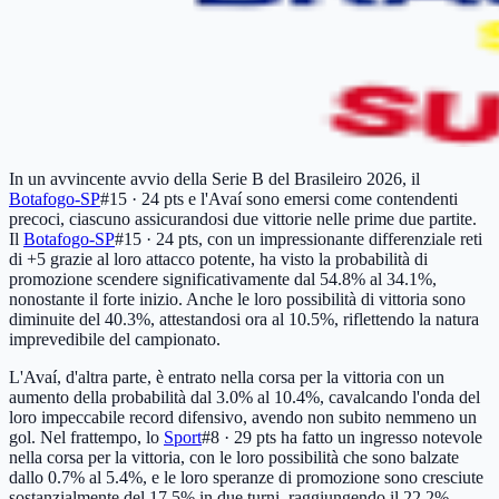
In un avvincente avvio della Serie B del Brasileiro 2026, il
Botafogo-SP
#15 · 24 pts
e l'Avaí sono emersi come contendenti
precoci, ciascuno assicurandosi due vittorie nelle prime due partite.
Il
Botafogo-SP
#15 · 24 pts
, con un impressionante differenziale reti
di +5 grazie al loro attacco potente, ha visto la probabilità di
promozione scendere significativamente dal 54.8% al 34.1%,
nonostante il forte inizio. Anche le loro possibilità di vittoria sono
diminuite del 40.3%, attestandosi ora al 10.5%, riflettendo la natura
imprevedibile del campionato.
L'Avaí, d'altra parte, è entrato nella corsa per la vittoria con un
aumento della probabilità dal 3.0% al 10.4%, cavalcando l'onda del
loro impeccabile record difensivo, avendo non subito nemmeno un
gol. Nel frattempo, lo
Sport
#8 · 29 pts
ha fatto un ingresso notevole
nella corsa per la vittoria, con le loro possibilità che sono balzate
dallo 0.7% al 5.4%, e le loro speranze di promozione sono cresciute
sostanzialmente del 17.5% in due turni, raggiungendo il 22.2%.