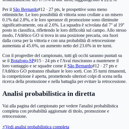
Per il
São Bernardo
#12 · 27 pts
, le prospettive sono meno
ottimistiche. Le loro possibilità di vittoria sono crollate a un misero
0.1% dal 2.8%, e le loro speranze di promozione sono diminuite
significativamente, ora al 2.6%. La squadra è scivolata dal 7° al 19°
posto in classifica, riflettendo le loro difficoltà sul campo. Allo stesso
modo, l'Atlético GO si trova in una posizione precaria, ora fuori
dalla corsa per la vittoria e con una probabilità di retrocessione
aumentata al 45.6%, un aumento netto del 23.6% in tre turni.
Con il progredire del campionato, tutti gli occhi saranno puntati su
se il
Botafogo-SP
#15 · 24 pts
e l'Avaí riusciranno a mantenere il
loro vantaggio e se squadre come il
São Bernardo
#12 · 27 pts
e
l'Atlético GO potranno ribaltare le loro sorti. Con 35 turni rimanenti,
la competizione è aperta, promettendo ulteriori colpi di scena nella
ricerca della promozione e nella battaglia per evitare la retrocessione.
Analisi probabilistica in diretta
Vai alla pagina del campionato per vedere l'analisi probabilistica
completa con probabilità aggiornate di titolo, promozione e
retrocessione.
⚡
Vedi analisi probabilistica completa