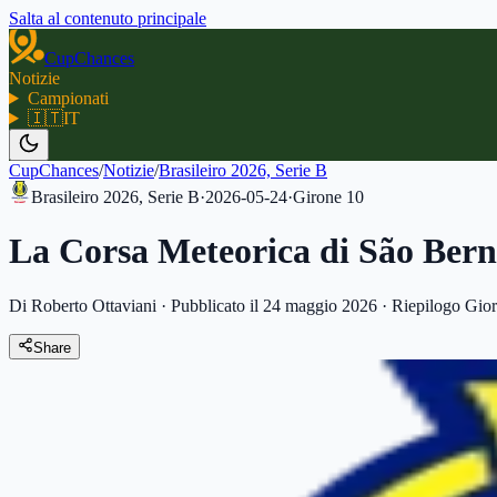
Salta al contenuto principale
CupChances
Notizie
Campionati
🇮🇹
IT
CupChances
/
Notizie
/
Brasileiro 2026, Serie B
Brasileiro 2026, Serie B
·
2026-05-24
·
Girone
10
La Corsa Meteorica di São Bern
Di Roberto Ottaviani
·
Pubblicato il 24 maggio 2026
·
Riepilogo Gior
Share