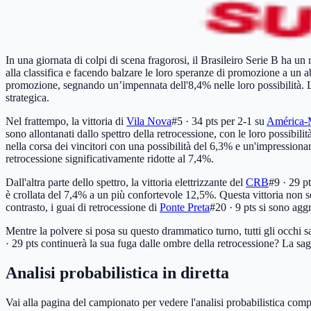
In una giornata di colpi di scena fragorosi, il Brasileiro Serie B ha u
alla classifica e facendo balzare le loro speranze di promozione a un a
promozione, segnando un’impennata dell'8,4% nelle loro possibilità. 
strategica.
Nel frattempo, la vittoria di
Vila Nova
#5 · 34 pts
per 2-1 su
América
sono allontanati dallo spettro della retrocessione, con le loro possibi
nella corsa dei vincitori con una possibilità del 6,3% e un'impressiona
retrocessione significativamente ridotte al 7,4%.
Dall'altra parte dello spettro, la vittoria elettrizzante del
CRB
#9 · 29 pt
è crollata del 7,4% a un più confortevole 12,5%. Questa vittoria non so
contrasto, i guai di retrocessione di
Ponte Preta
#20 · 9 pts
si sono aggr
Mentre la polvere si posa su questo drammatico turno, tutti gli occhi 
· 29 pts
continuerà la sua fuga dalle ombre della retrocessione? La saga 
Analisi probabilistica in diretta
Vai alla pagina del campionato per vedere l'analisi probabilistica comp