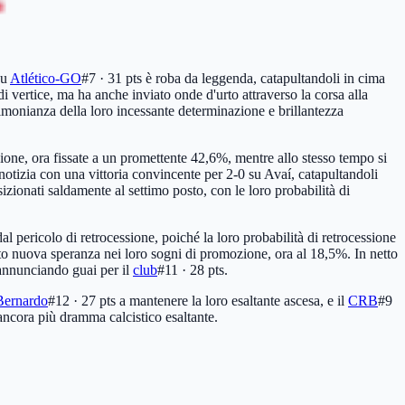
su
Atlético-GO
#7 · 31 pts
è roba da leggenda, catapultandoli in cima
i vertice, ma ha anche inviato onde d'urto attraverso la corsa alla
timonianza della loro incessante determinazione e brillantezza
one, ora fissate a un promettente 42,6%, mentre allo stesso tempo si
notizia con una vittoria convincente per 2-0 su Avaí, catapultandoli
zionati saldamente al settimo posto, con le loro probabilità di
l pericolo di retrocessione, poiché la loro probabilità di retrocessione
tato nuova speranza nei loro sogni di promozione, ora al 18,5%. In netto
eannunciando guai per il
club
#11 · 28 pts
.
Bernardo
#12 · 27 pts
a mantenere la loro esaltante ascesa, e il
CRB
#9
 ancora più dramma calcistico esaltante.