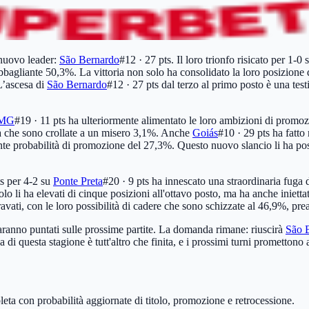
n nuovo leader:
São Bernardo
#12 · 27 pts
. Il loro trionfo risicato per 1-0 
bbagliante 50,3%. La vittoria non solo ha consolidato la loro posizione d
L’ascesa di
São Bernardo
#12 · 27 pts
dal terzo al primo posto è una tes
-MG
#19 · 11 pts
ha ulteriormente alimentato le loro ambizioni di promozi
lità che sono crollate a un misero 3,1%. Anche
Goiás
#10 · 29 pts
ha fatto 
nte probabilità di promozione del 27,3%. Questo nuovo slancio li ha posi
s
per 4-2 su
Ponte Preta
#20 · 9 pts
ha innescato una straordinaria fuga da
lo li ha elevati di cinque posizioni all'ottavo posto, ma ha anche iniet
avati, con le loro possibilità di cadere che sono schizzate al 46,9%, pr
saranno puntati sulle prossime partite. La domanda rimane: riuscirà
São 
di questa stagione è tutt'altro che finita, e i prossimi turni promettono
leta con probabilità aggiornate di titolo, promozione e retrocessione.