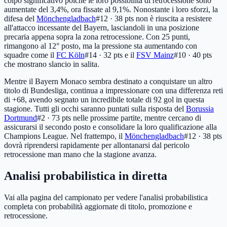
colpo significativo poiché le loro possibilità di retrocessione sono
aumentate del 3,4%, ora fissate al 9,1%. Nonostante i loro sforzi, la
difesa del
Mönchengladbach
#12 · 38 pts
non è riuscita a resistere
all'attacco incessante del Bayern, lasciandoli in una posizione
precaria appena sopra la zona retrocessione. Con 25 punti,
rimangono al 12° posto, ma la pressione sta aumentando con
squadre come il
FC Köln
#14 · 32 pts
e il
FSV Mainz
#10 · 40 pts
che mostrano slancio in salita.
Mentre il Bayern Monaco sembra destinato a conquistare un altro
titolo di Bundesliga, continua a impressionare con una differenza reti
di +68, avendo segnato un incredibile totale di 92 gol in questa
stagione. Tutti gli occhi saranno puntati sulla risposta del
Borussia
Dortmund
#2 · 73 pts
nelle prossime partite, mentre cercano di
assicurarsi il secondo posto e consolidare la loro qualificazione alla
Champions League. Nel frattempo, il
Mönchengladbach
#12 · 38 pts
dovrà riprendersi rapidamente per allontanarsi dal pericolo
retrocessione man mano che la stagione avanza.
Analisi probabilistica in diretta
Vai alla pagina del campionato per vedere l'analisi probabilistica
completa con probabilità aggiornate di titolo, promozione e
retrocessione.