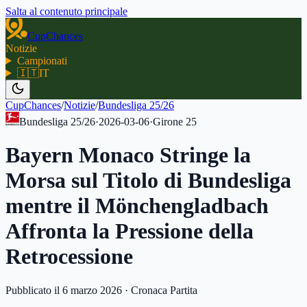
Salta al contenuto principale
CupChances
Notizie
Campionati
🇮🇹
IT
CupChances
/
Notizie
/
Bundesliga 25/26
Bundesliga 25/26
·
2026-03-06
·
Girone
25
Bayern Monaco Stringe la
Morsa sul Titolo di Bundesliga
mentre il Mönchengladbach
Affronta la Pressione della
Retrocessione
Pubblicato il 6 marzo 2026
·
Cronaca Partita