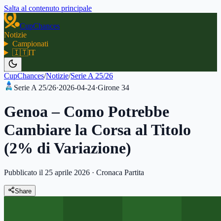
Salta al contenuto principale
CupChances
Notizie
Campionati
🇮🇹
IT
CupChances
/
Notizie
/
Serie A 25/26
Serie A 25/26
·
2026-04-24
·
Girone
34
Genoa – Como Potrebbe
Cambiare la Corsa al Titolo
(2% di Variazione)
Pubblicato il 25 aprile 2026
·
Cronaca Partita
Share