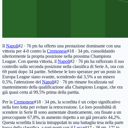
Il
Napoli
#2 · 76 pts
ha offerto una prestazione dominante con una
vittoria per 4-0 contro la
Cremonese
#18 · 34 pts
, consolidando
ulteriormente la propria posizione nella prossima Champions
League. Con questa vittoria, il
Napoli
#2 · 76 pts
ha rafforzato il suo
controllo sulla seconda posizione nella classifica di Serie A, ora con
69 punti dopo 34 partite. Sebbene le loro speranze per un posto in
Europa League siano svanite, scendendo dal 3,5% a un misero
0,5%, l'attenzione del
Napoli
#2 · 76 pts
rimane focalizzata sul
mantenimento della qualificazione alla Champions League, che era
già quasi certa al 99,5% prima della partita.
Per la
Cremonese
#18 · 34 pts
, la sconfitta è un colpo significativo
nella loro lotta per evitare la retrocessione. Le loro possibilità di
scendere in Serie B sono aumentate drasticamente, ora fissate a un
preoccupante 67,8%, in aumento rispetto a un già precario 44,2%.
Questa sconfitta li lascia intrappolati in una battaglia tesa nella parte
bassa della classifica, a pari punti con il
Lecce
#17 · 38 pts
, 17° in