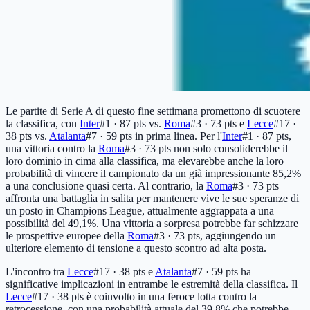
Le partite di Serie A di questo fine settimana promettono di scuotere
la classifica, con
Inter
#1 · 87 pts
vs.
Roma
#3 · 73 pts
e
Lecce
#17 ·
38 pts
vs.
Atalanta
#7 · 59 pts
in prima linea. Per l'
Inter
#1 · 87 pts
,
una vittoria contro la
Roma
#3 · 73 pts
non solo consoliderebbe il
loro dominio in cima alla classifica, ma elevarebbe anche la loro
probabilità di vincere il campionato da un già impressionante 85,2%
a una conclusione quasi certa. Al contrario, la
Roma
#3 · 73 pts
affronta una battaglia in salita per mantenere vive le sue speranze di
un posto in Champions League, attualmente aggrappata a una
possibilità del 49,1%. Una vittoria a sorpresa potrebbe far schizzare
le prospettive europee della
Roma
#3 · 73 pts
, aggiungendo un
ulteriore elemento di tensione a questo scontro ad alta posta.
L'incontro tra
Lecce
#17 · 38 pts
e
Atalanta
#7 · 59 pts
ha
significative implicazioni in entrambe le estremità della classifica. Il
Lecce
#17 · 38 pts
è coinvolto in una feroce lotta contro la
retrocessione, con una probabilità attuale del 39,8% che potrebbe