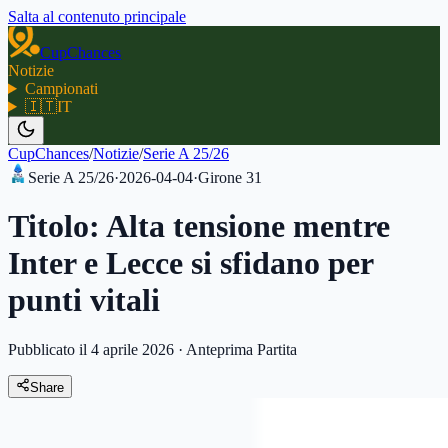
Salta al contenuto principale
CupChances
Notizie
Campionati
🇮🇹
IT
CupChances
/
Notizie
/
Serie A 25/26
Serie A 25/26
·
2026-04-04
·
Girone
31
Titolo: Alta tensione mentre
Inter e Lecce si sfidano per
punti vitali
Pubblicato il 4 aprile 2026
·
Anteprima Partita
Share