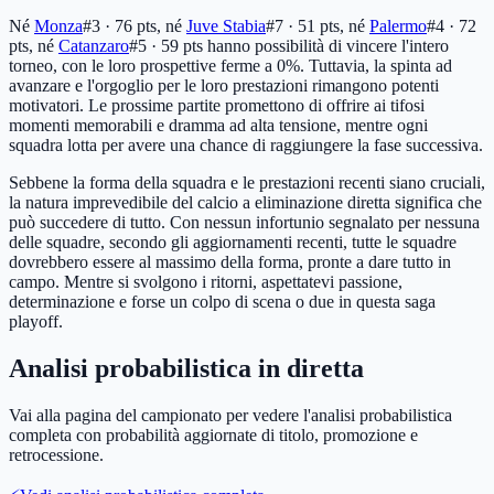
Né
Monza
#3 · 76 pts
, né
Juve Stabia
#7 · 51 pts
, né
Palermo
#4 · 72
pts
, né
Catanzaro
#5 · 59 pts
hanno possibilità di vincere l'intero
torneo, con le loro prospettive ferme a 0%. Tuttavia, la spinta ad
avanzare e l'orgoglio per le loro prestazioni rimangono potenti
motivatori. Le prossime partite promettono di offrire ai tifosi
momenti memorabili e dramma ad alta tensione, mentre ogni
squadra lotta per avere una chance di raggiungere la fase successiva.
Sebbene la forma della squadra e le prestazioni recenti siano cruciali,
la natura imprevedibile del calcio a eliminazione diretta significa che
può succedere di tutto. Con nessun infortunio segnalato per nessuna
delle squadre, secondo gli aggiornamenti recenti, tutte le squadre
dovrebbero essere al massimo della forma, pronte a dare tutto in
campo. Mentre si svolgono i ritorni, aspettatevi passione,
determinazione e forse un colpo di scena o due in questa saga
playoff.
Analisi probabilistica in diretta
Vai alla pagina del campionato per vedere l'analisi probabilistica
completa con probabilità aggiornate di titolo, promozione e
retrocessione.