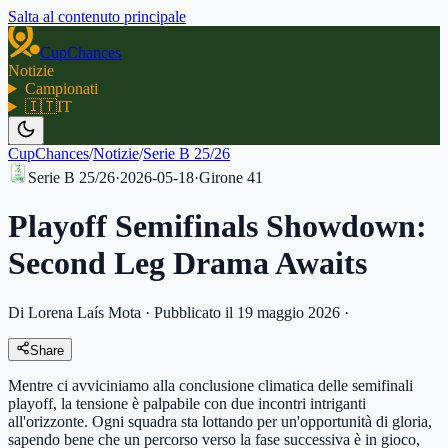
Salta al contenuto principale
CupChances
Notizie
Campionati
🇮🇹
IT
CupChances
/
Notizie
/
Serie B 25/26
Serie B 25/26
·
2026-05-18
·
Girone
41
Playoff Semifinals Showdown:
Second Leg Drama Awaits
Di Lorena Laís Mota
·
Pubblicato il 19 maggio 2026
·
Share
Mentre ci avviciniamo alla conclusione climatica delle semifinali
playoff, la tensione è palpabile con due incontri intriganti
all'orizzonte. Ogni squadra sta lottando per un'opportunità di gloria,
sapendo bene che un percorso verso la fase successiva è in gioco,