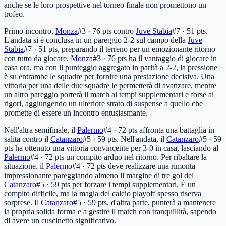
anche se le loro prospettive nel torneo finale non promettono un
trofeo.
Primo incontro,
Monza
#3 · 76 pts
contro
Juve Stabia
#7 · 51 pts
.
L'andata si è conclusa in un pareggio 2-2 sul campo della
Juve
Stabia
#7 · 51 pts
, preparando il terreno per un emozionante ritorno
con tutto da giocare.
Monza
#3 · 76 pts
ha il vantaggio di giocare in
casa ora, ma con il punteggio aggregato in parità a 2-2, la pressione
è su entrambe le squadre per fornire una prestazione decisiva. Una
vittoria per una delle due squadre le permetterà di avanzare, mentre
un altro pareggio porterà il match ai tempi supplementari e forse ai
rigori, aggiungendo un ulteriore strato di suspense a quello che
promette di essere un incontro entusiasmante.
Nell'altra semifinale, il
Palermo
#4 · 72 pts
affronta una battaglia in
salita contro il
Catanzaro
#5 · 59 pts
. Nell'andata, il
Catanzaro
#5 · 59
pts
ha ottenuto una vittoria convincente per 3-0 in casa, lasciando al
Palermo
#4 · 72 pts
un compito arduo nel ritorno. Per ribaltare la
situazione, il
Palermo
#4 · 72 pts
deve realizzare una rimonta
impressionante pareggiando almeno il margine di tre gol del
Catanzaro
#5 · 59 pts
per forzare i tempi supplementari. È un
compito difficile, ma la magia del calcio playoff spesso riserva
sorprese. Il
Catanzaro
#5 · 59 pts
, d'altra parte, punterà a mantenere
la propria solida forma e a gestire il match con tranquillità, sapendo
di avere un cuscinetto significativo.