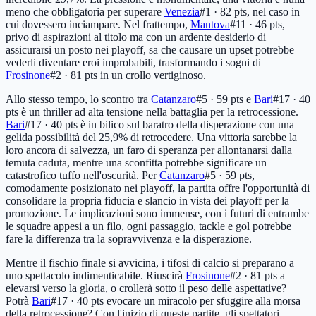
meno che obbligatoria per superare
Venezia
#1 · 82 pts
, nel caso in
cui dovessero inciampare. Nel frattempo,
Mantova
#11 · 46 pts
,
privo di aspirazioni al titolo ma con un ardente desiderio di
assicurarsi un posto nei playoff, sa che causare un upset potrebbe
vederli diventare eroi improbabili, trasformando i sogni di
Frosinone
#2 · 81 pts
in un crollo vertiginoso.
Allo stesso tempo, lo scontro tra
Catanzaro
#5 · 59 pts
e
Bari
#17 · 40
pts
è un thriller ad alta tensione nella battaglia per la retrocessione.
Bari
#17 · 40 pts
è in bilico sul baratro della disperazione con una
gelida possibilità del 25,9% di retrocedere. Una vittoria sarebbe la
loro ancora di salvezza, un faro di speranza per allontanarsi dalla
temuta caduta, mentre una sconfitta potrebbe significare un
catastrofico tuffo nell'oscurità. Per
Catanzaro
#5 · 59 pts
,
comodamente posizionato nei playoff, la partita offre l'opportunità di
consolidare la propria fiducia e slancio in vista dei playoff per la
promozione. Le implicazioni sono immense, con i futuri di entrambe
le squadre appesi a un filo, ogni passaggio, tackle e gol potrebbe
fare la differenza tra la sopravvivenza e la disperazione.
Mentre il fischio finale si avvicina, i tifosi di calcio si preparano a
uno spettacolo indimenticabile. Riuscirà
Frosinone
#2 · 81 pts
a
elevarsi verso la gloria, o crollerà sotto il peso delle aspettative?
Potrà
Bari
#17 · 40 pts
evocare un miracolo per sfuggire alla morsa
della retrocessione? Con l'inizio di queste partite, gli spettatori