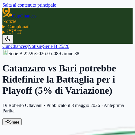
Salta al contenuto principale
CupChances
Notizie
Campionati
🇮🇹
IT
CupChances
/
Notizie
/
Serie B 25/26
Serie B 25/26
·
2026-05-08
·
Girone
38
Catanzaro vs Bari potrebbe
Ridefinire la Battaglia per i
Playoff (5% di Variazione)
Di Roberto Ottaviani
·
Pubblicato il 8 maggio 2026
·
Anteprima
Partita
Share