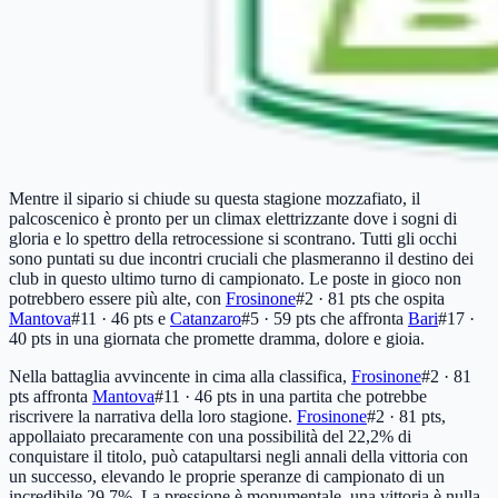
Mentre il sipario si chiude su questa stagione mozzafiato, il
palcoscenico è pronto per un climax elettrizzante dove i sogni di
gloria e lo spettro della retrocessione si scontrano. Tutti gli occhi
sono puntati su due incontri cruciali che plasmeranno il destino dei
club in questo ultimo turno di campionato. Le poste in gioco non
potrebbero essere più alte, con
Frosinone
#2 · 81 pts
che ospita
Mantova
#11 · 46 pts
e
Catanzaro
#5 · 59 pts
che affronta
Bari
#17 ·
40 pts
in una giornata che promette dramma, dolore e gioia.
Nella battaglia avvincente in cima alla classifica,
Frosinone
#2 · 81
pts
affronta
Mantova
#11 · 46 pts
in una partita che potrebbe
riscrivere la narrativa della loro stagione.
Frosinone
#2 · 81 pts
,
appollaiato precaramente con una possibilità del 22,2% di
conquistare il titolo, può catapultarsi negli annali della vittoria con
un successo, elevando le proprie speranze di campionato di un
incredibile 29,7%. La pressione è monumentale, una vittoria è nulla