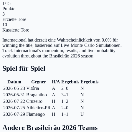
1
/15
Punkte
3
Erzielte Tore
10
Kassierte Tore
Internacional hat derzeit eine Wahrscheinlichkeit von 0.0% für
winning the title, basierend auf Live-Monte-Carlo-Simulationen.
Track Internacional's momentum, results, and live probability
evolution throughout the Brasileirão 2026 season.
Spiel für Spiel
Datum
Gegner
H/A
Ergebnis
Ergebnis
2026-05-23
Vitória
A
2–0
N
2026-05-31
Bragantino
A
3–1
N
2026-07-22
Cruzeiro
H
1–2
N
2026-07-25
Athletico-PR
A
2–0
N
2026-07-29
Flamengo
H
1–1
U
Andere Brasileirão 2026 Teams