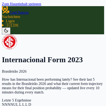
Zum Hauptinhalt springen
CupChances
Nachrichten
Ligen
🇩🇪
DE
Internacional Form 2023
Brasileirão 2026
How has Internacional been performing lately? See their last 5
results in the Brasileirão 2026 and what their current form trajectory
means for their final position probability — updated live every 10
minutes during every match.
Letzte 5 Ergebnisse
N
N
N
N
U
L L L L D