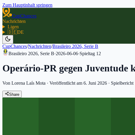
Zum Hauptinhalt springen
CupChances
Nachrichten
Ligen
🇩🇪
DE
CupChances
/
Nachrichten
/
Brasileiro 2026, Serie B
Brasileiro 2026, Serie B
·
2026-06-06
·
Spieltag
12
Operário-PR gegen Juventude 
Von Lorena Laís Mota
·
Veröffentlicht am 6. Juni 2026
·
Spielbericht
Share