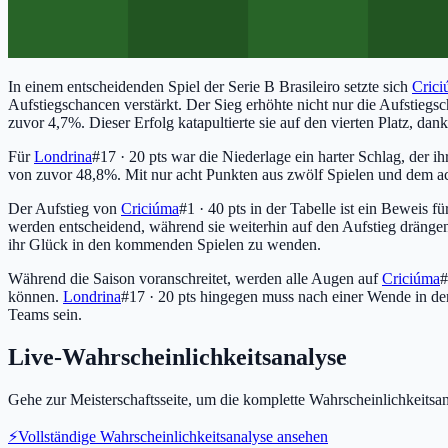
In einem entscheidenden Spiel der Serie B Brasileiro setzte sich
Cric
Aufstiegschancen verstärkt. Der Sieg erhöhte nicht nur die Aufstieg
zuvor 4,7%. Dieser Erfolg katapultierte sie auf den vierten Platz, dank
Für
Londrina
#17 · 20 pts
war die Niederlage ein harter Schlag, der ih
von zuvor 48,8%. Mit nur acht Punkten aus zwölf Spielen und dem ac
Der Aufstieg von
Criciúma
#1 · 40 pts
in der Tabelle ist ein Beweis fü
werden entscheidend, während sie weiterhin auf den Aufstieg dränge
ihr Glück in den kommenden Spielen zu wenden.
Während die Saison voranschreitet, werden alle Augen auf
Criciúma
#
können.
Londrina
#17 · 20 pts
hingegen muss nach einer Wende in der
Teams sein.
Live-Wahrscheinlichkeitsanalyse
Gehe zur Meisterschaftsseite, um die komplette Wahrscheinlichkeitsana
⚡
Vollständige Wahrscheinlichkeitsanalyse ansehen