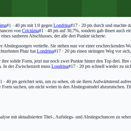
iúma
#1 · 40 pts
mit 1:0 gegen
Londrina
#17 · 20 pts
durch und machte dam
schancen von
Criciúma
#1 · 40 pts
auf 30,7%, sondern gab ihnen auch ein
 eines sauberen Abschlusses, der alle drei Punkte sicherte.
re Abstiegssorgen vertiefte. Sie stehen nun vor einer erschreckenden W
htzehnten Platz hat
Londrina
#17 · 20 pts
einen steinigen Weg vor sich,
r ihre solide Form, jetzt nur noch zwei Punkte hinter den Top drei. Ihre
n. In der Zwischenzeit muss
Londrina
#17 · 20 pts
schnell wieder zu sic
1 · 40 pts
gerichtet sein, um zu sehen, ob sie ihren Aufwärtstrend aufrec
 Form suchen, um nicht weiter in den Abstiegsstrudel abzurutschen. D
lyse mit aktualisierten Titel-, Aufstiegs- und Abstiegschancen zu sehe