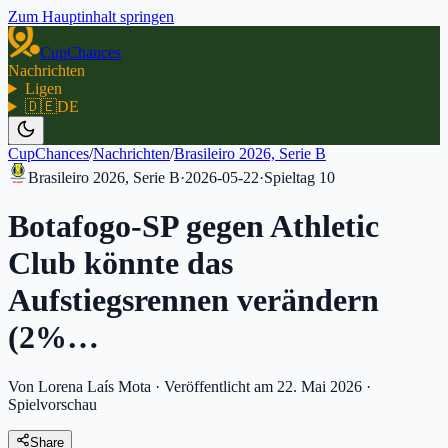
Zum Hauptinhalt springen
CupChances
Nachrichten
Ligen
🇩🇪
DE
CupChances
/
Nachrichten
/
Brasileiro 2026, Serie B
Brasileiro 2026, Serie B
·
2026-05-22
·
Spieltag
10
Botafogo-SP gegen Athletic
Club könnte das
Aufstiegsrennen verändern
(2%…
Von Lorena Laís Mota
·
Veröffentlicht am 22. Mai 2026
·
Spielvorschau
Share