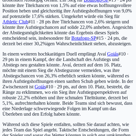
könnte ihre Titelchancen von 1,5% auf eine etwas hoffnungsvollere
Position heben und gleichzeitig ihre Aufstiegshoffnungen von 9,0%
auf potenzielle 17,6% stärken. Umgekehrt würde ein Sieg für
Athletic Club
#11 · 28 pts
ihre Titelchancen von 2,6% steigern und
könnte ihre Aufstiegschancen auf solide 22,0% anheben. Angesichts
der Abstiegsmöglichkeiten könnte das Ergebnis dieses Spiels
entscheidend sein, insbesondere für
Botafogo-SP
#15 · 24 pts
, die
derzeit bei einer 30,2%igen Wahrscheinlichkeit stehen, abzusteigen.
In einem weiteren hochkarätigen Duell empfängt Avaí
Goiás
#10 ·
29 pts
in einem Kampf, der die Landschaft des Aufstiegs und
Abstiegs neu gestalten könnte. Avaí, derzeit auf dem 16. Platz,
möchte mit einem Sieg die Abstiegszone vermeiden, was ihre
Abstiegschancen von 26,3% erheblich senken könnte, während es
ihren Aufstiegshoffnungen einen sanften Schub geben würde. In der
Zwischenzeit ist
Goiás
#10 · 29 pts
, auf dem 10. Platz, bestrebt, die
Ränge zu erklimmen, wo ein Sieg ihre Aufstiegsperspektiven auf
robuste 22,2% erhöhen und ihre schmalen Titelträume, derzeit bei
5,1%, aufrechterhalten könnte. Beide Teams sind sich bewusst, dass
eine Niederlage schwerwiegende Folgen im Kampf um das
Überleben und den Erfolg haben könnte.
Während sich diese Spiele entfalten, sollten Sie darauf achten, wie
jedes Team das Spiel angeht. Taktische Entscheidungen, die Form
der Spieler und sogar das Wetter könnten in solch eng umkämpften