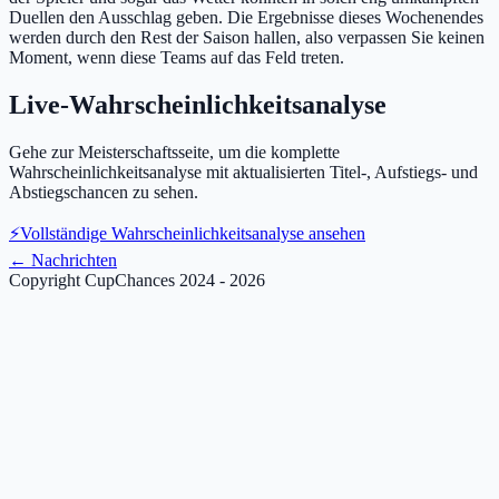
Duellen den Ausschlag geben. Die Ergebnisse dieses Wochenendes
werden durch den Rest der Saison hallen, also verpassen Sie keinen
Moment, wenn diese Teams auf das Feld treten.
Live-Wahrscheinlichkeitsanalyse
Gehe zur Meisterschaftsseite, um die komplette
Wahrscheinlichkeitsanalyse mit aktualisierten Titel-, Aufstiegs- und
Abstiegschancen zu sehen.
⚡
Vollständige Wahrscheinlichkeitsanalyse ansehen
←
Nachrichten
Copyright CupChances 2024 - 2026