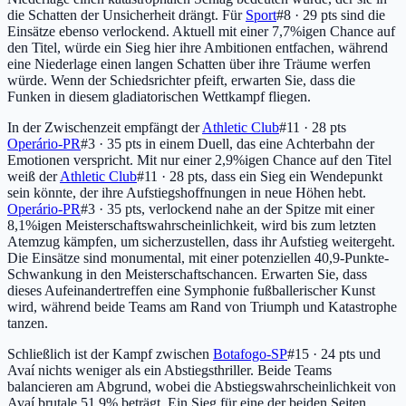
die Schatten der Unsicherheit drängt. Für
Sport
#8 · 29 pts
sind die
Einsätze ebenso verlockend. Aktuell mit einer 7,7%igen Chance auf
den Titel, würde ein Sieg hier ihre Ambitionen entfachen, während
eine Niederlage einen langen Schatten über ihre Träume werfen
würde. Wenn der Schiedsrichter pfeift, erwarten Sie, dass die
Funken in diesem gladiatorischen Wettkampf fliegen.
In der Zwischenzeit empfängt der
Athletic Club
#11 · 28 pts
Operário-PR
#3 · 35 pts
in einem Duell, das eine Achterbahn der
Emotionen verspricht. Mit nur einer 2,9%igen Chance auf den Titel
weiß der
Athletic Club
#11 · 28 pts
, dass ein Sieg ein Wendepunkt
sein könnte, der ihre Aufstiegshoffnungen in neue Höhen hebt.
Operário-PR
#3 · 35 pts
, verlockend nahe an der Spitze mit einer
8,1%igen Meisterschaftswahrscheinlichkeit, wird bis zum letzten
Atemzug kämpfen, um sicherzustellen, dass ihr Aufstieg weitergeht.
Die Einsätze sind monumental, mit einer potenziellen 40,9-Punkte-
Schwankung in den Meisterschaftschancen. Erwarten Sie, dass
dieses Aufeinandertreffen eine Symphonie fußballerischer Kunst
wird, während beide Teams am Rand von Triumph und Katastrophe
tanzen.
Schließlich ist der Kampf zwischen
Botafogo-SP
#15 · 24 pts
und
Avaí nichts weniger als ein Abstiegsthriller. Beide Teams
balancieren am Abgrund, wobei die Abstiegswahrscheinlichkeit von
Avaí brutale 51,9% beträgt. Ein Sieg für eine der beiden Seiten