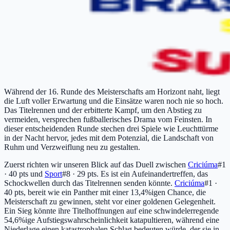
Während der 16. Runde des Meisterschafts am Horizont naht, liegt
die Luft voller Erwartung und die Einsätze waren noch nie so hoch.
Das Titelrennen und der erbitterte Kampf, um den Abstieg zu
vermeiden, versprechen fußballerisches Drama vom Feinsten. In
dieser entscheidenden Runde stechen drei Spiele wie Leuchttürme
in der Nacht hervor, jedes mit dem Potenzial, die Landschaft von
Ruhm und Verzweiflung neu zu gestalten.
Zuerst richten wir unseren Blick auf das Duell zwischen
Criciúma
#1
· 40 pts
und
Sport
#8 · 29 pts
. Es ist ein Aufeinandertreffen, das
Schockwellen durch das Titelrennen senden könnte.
Criciúma
#1 ·
40 pts
, bereit wie ein Panther mit einer 13,4%igen Chance, die
Meisterschaft zu gewinnen, steht vor einer goldenen Gelegenheit.
Ein Sieg könnte ihre Titelhoffnungen auf eine schwindelerregende
54,6%ige Aufstiegswahrscheinlichkeit katapultieren, während eine
Niederlage einen katastrophalen Schlag bedeuten würde, der sie in