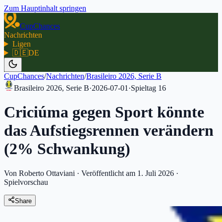
Zum Hauptinhalt springen
CupChances
Nachrichten
Ligen
🇩🇪
DE
CupChances
/
Nachrichten
/
Brasileiro 2026, Serie B
Brasileiro 2026, Serie B
·
2026-07-01
·
Spieltag
16
Criciúma gegen Sport könnte
das Aufstiegsrennen verändern
(2% Schwankung)
Von Roberto Ottaviani
·
Veröffentlicht am 1. Juli 2026
·
Spielvorschau
Share