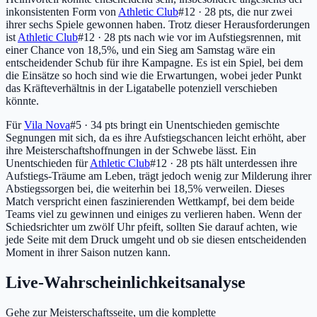
inkonsistenten Form von
Athletic Club
#12 · 28 pts
, die nur zwei
ihrer sechs Spiele gewonnen haben. Trotz dieser Herausforderungen
ist
Athletic Club
#12 · 28 pts
nach wie vor im Aufstiegsrennen, mit
einer Chance von 18,5%, und ein Sieg am Samstag wäre ein
entscheidender Schub für ihre Kampagne. Es ist ein Spiel, bei dem
die Einsätze so hoch sind wie die Erwartungen, wobei jeder Punkt
das Kräfteverhältnis in der Ligatabelle potenziell verschieben
könnte.
Für
Vila Nova
#5 · 34 pts
bringt ein Unentschieden gemischte
Segnungen mit sich, da es ihre Aufstiegschancen leicht erhöht, aber
ihre Meisterschaftshoffnungen in der Schwebe lässt. Ein
Unentschieden für
Athletic Club
#12 · 28 pts
hält unterdessen ihre
Aufstiegs-Träume am Leben, trägt jedoch wenig zur Milderung ihrer
Abstiegssorgen bei, die weiterhin bei 18,5% verweilen. Dieses
Match verspricht einen faszinierenden Wettkampf, bei dem beide
Teams viel zu gewinnen und einiges zu verlieren haben. Wenn der
Schiedsrichter um zwölf Uhr pfeift, sollten Sie darauf achten, wie
jede Seite mit dem Druck umgeht und ob sie diesen entscheidenden
Moment in ihrer Saison nutzen kann.
Live-Wahrscheinlichkeitsanalyse
Gehe zur Meisterschaftsseite, um die komplette