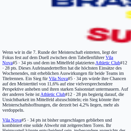
Wenn wir in die 7. Runde der Meisterschaft eintreten, liegt der
Fokus fest auf dem Duell zwischen dem Tabellenführer
Vila
Nova
#5 · 34 pts
und dem im Mittelfeld platzierten
Athletic Club
#12
· 28 pts
. Dieses Aufeinandertreffen hat die höchsten Einsätze des
Wochenendes, mit erheblichen Auswirkungen für beide Teams im
Titelrennen. Ein Sieg für
Vila Nova
#5 · 34 pts
würde ihre Chancen
auf den Meistertitel von 11,6% auf eine vielversprechendere
Perspektive anheben und ihren starken Saisonstart untermauern. Auf
der anderen Seite ist
Athletic Club
#12 · 28 pts
begierig darauf, die
Unsichtbarkeit im Mittelfeld abzuschütteln; ein Sieg könnte ihre
Meisterschaftshoffnungen, die derzeit bei 4,2% liegen, mehr als
verdoppeln.
Vila Nova
#5 · 34 pts
ist bisher ungeschlagen geblieben und
kombiniert eine solide Abwehr mit zeitgerechten Toren. Ihr
Heimvorteil könnte entscheidend sein, insbesondere angesichts der