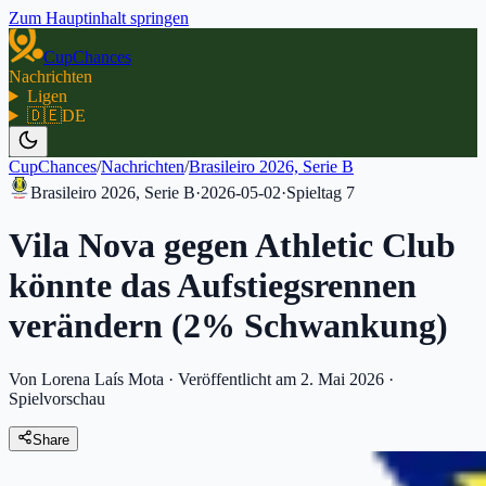
Zum Hauptinhalt springen
CupChances
Nachrichten
Ligen
🇩🇪
DE
CupChances
/
Nachrichten
/
Brasileiro 2026, Serie B
Brasileiro 2026, Serie B
·
2026-05-02
·
Spieltag
7
Vila Nova gegen Athletic Club
könnte das Aufstiegsrennen
verändern (2% Schwankung)
Von Lorena Laís Mota
·
Veröffentlicht am 2. Mai 2026
·
Spielvorschau
Share