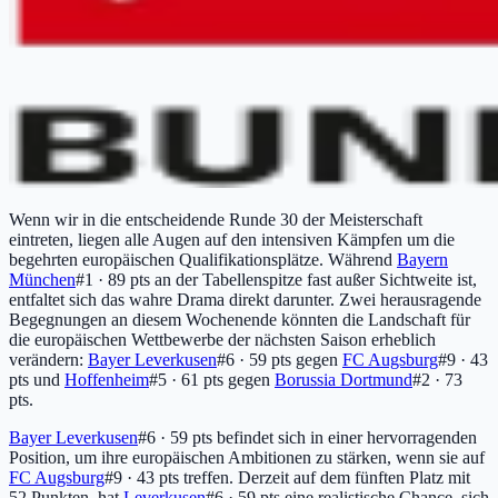
Wenn wir in die entscheidende Runde 30 der Meisterschaft
eintreten, liegen alle Augen auf den intensiven Kämpfen um die
begehrten europäischen Qualifikationsplätze. Während
Bayern
München
#1 · 89 pts
an der Tabellenspitze fast außer Sichtweite ist,
entfaltet sich das wahre Drama direkt darunter. Zwei herausragende
Begegnungen an diesem Wochenende könnten die Landschaft für
die europäischen Wettbewerbe der nächsten Saison erheblich
verändern:
Bayer Leverkusen
#6 · 59 pts
gegen
FC Augsburg
#9 · 43
pts
und
Hoffenheim
#5 · 61 pts
gegen
Borussia Dortmund
#2 · 73
pts
.
Bayer Leverkusen
#6 · 59 pts
befindet sich in einer hervorragenden
Position, um ihre europäischen Ambitionen zu stärken, wenn sie auf
FC Augsburg
#9 · 43 pts
treffen. Derzeit auf dem fünften Platz mit
52 Punkten, hat
Leverkusen
#6 · 59 pts
eine realistische Chance, sich