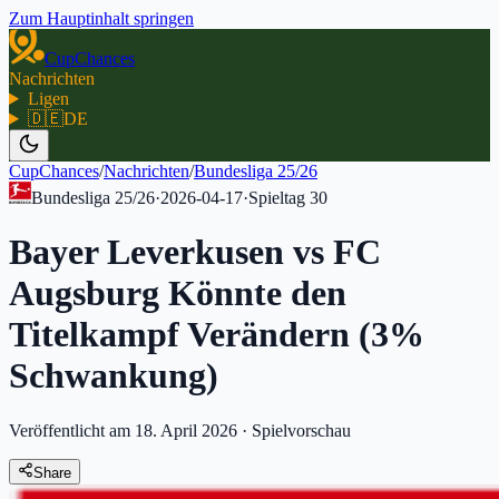
Zum Hauptinhalt springen
CupChances
Nachrichten
Ligen
🇩🇪
DE
CupChances
/
Nachrichten
/
Bundesliga 25/26
Bundesliga 25/26
·
2026-04-17
·
Spieltag
30
Bayer Leverkusen vs FC
Augsburg Könnte den
Titelkampf Verändern (3%
Schwankung)
Veröffentlicht am 18. April 2026
·
Spielvorschau
Share