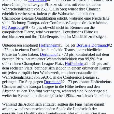
einen Champions-League-Platz zu sichern, mit einer aktuellen
Wahrscheinlichkeit von 25,1%. Ein Sieg würde ihre Chancen
erheblich verbessern, indem er die Wahrscheinlichkeit der
Champions-League-Qualifikation erhöht, während eine Niederlage
sie in Richtung Europa- oder Conference-League drücken könnte.
FC Augsburg
#9 · 43 pts
, obwohl nicht im Rennen um die
europäischen Plätze, wird versuchen, Leverkusens Pläne zu
durchkreuzen und ihre Tabellenposition im Mittelfeld zu festigen.
Unterdessen empfängt
Hoffenheim
#5 · 61 pts
Borussia Dortmund
#2
· 73 pts
in einem Duell, bei dem beide Teams unterschiedliche
Preise im Visier haben.
Dortmund
#2 · 73 pts
, komfortabel auf dem
zweiten Platz, hat mit einer Wahrscheinlichkeit von 99,9% fast
sicher einen Champions-League-Platz.
Hoffenheim
#5 · 61 pts
, auf
dem sechsten Platz, befindet sich jedoch in einem erbitterten Kampf
um jeden europäischen Wettbewerb, mit einer erstaunlichen
Wahrscheinlichkeit von 59,0%, in die Conference League zu
gelangen. Ein Sieg gegen
Dortmund
#2 · 73 pts
könnte Hoffenheims
Chancen auf die Europa League in die Höhe treiben und den
Abstand zu den Top fünf verringern, während eine Niederlage sie
weiter im Rennen um die europäischen Plätze zurückwerfen könnte.
Während die Action sich entfaltet, sollten die Fans genau darauf
achten, wie diese entscheidenden Spiele die Landschaft der
europäischen Qualifikation beeinflussen. Bei so hohen Einsätzen