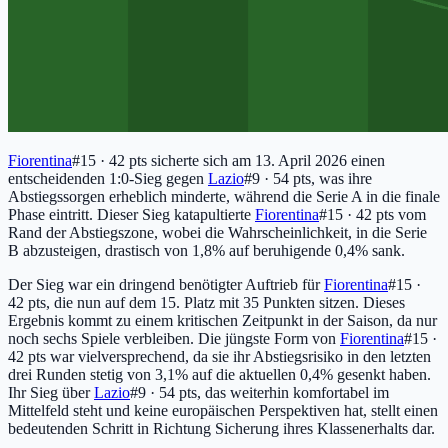
Fiorentina
#15 · 42 pts
sicherte sich am 13. April 2026 einen
entscheidenden 1:0-Sieg gegen
Lazio
#9 · 54 pts
, was ihre
Abstiegssorgen erheblich minderte, während die Serie A in die finale
Phase eintritt. Dieser Sieg katapultierte
Fiorentina
#15 · 42 pts
vom
Rand der Abstiegszone, wobei die Wahrscheinlichkeit, in die Serie
B abzusteigen, drastisch von 1,8% auf beruhigende 0,4% sank.
Der Sieg war ein dringend benötigter Auftrieb für
Fiorentina
#15 ·
42 pts
, die nun auf dem 15. Platz mit 35 Punkten sitzen. Dieses
Ergebnis kommt zu einem kritischen Zeitpunkt in der Saison, da nur
noch sechs Spiele verbleiben. Die jüngste Form von
Fiorentina
#15 ·
42 pts
war vielversprechend, da sie ihr Abstiegsrisiko in den letzten
drei Runden stetig von 3,1% auf die aktuellen 0,4% gesenkt haben.
Ihr Sieg über
Lazio
#9 · 54 pts
, das weiterhin komfortabel im
Mittelfeld steht und keine europäischen Perspektiven hat, stellt einen
bedeutenden Schritt in Richtung Sicherung ihres Klassenerhalts dar.