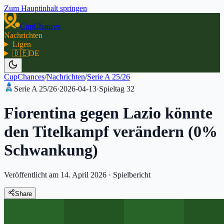
Zum Hauptinhalt springen
CupChances
Nachrichten
Ligen
🇩🇪
DE
CupChances
/
Nachrichten
/
Serie A 25/26
Serie A 25/26
·
2026-04-13
·
Spieltag
32
Fiorentina gegen Lazio könnte
den Titelkampf verändern (0%
Schwankung)
Veröffentlicht am 14. April 2026
·
Spielbericht
Share