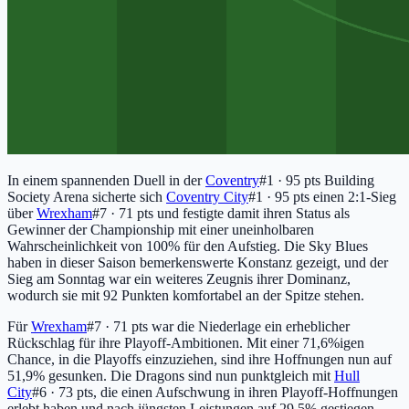
In einem spannenden Duell in der
Coventry
#1 · 95 pts
Building
Society Arena sicherte sich
Coventry City
#1 · 95 pts
einen 2:1-Sieg
über
Wrexham
#7 · 71 pts
und festigte damit ihren Status als
Gewinner der Championship mit einer uneinholbaren
Wahrscheinlichkeit von 100% für den Aufstieg. Die Sky Blues
haben in dieser Saison bemerkenswerte Konstanz gezeigt, und der
Sieg am Sonntag war ein weiteres Zeugnis ihrer Dominanz,
wodurch sie mit 92 Punkten komfortabel an der Spitze stehen.
Für
Wrexham
#7 · 71 pts
war die Niederlage ein erheblicher
Rückschlag für ihre Playoff-Ambitionen. Mit einer 71,6%igen
Chance, in die Playoffs einzuziehen, sind ihre Hoffnungen nun auf
51,9% gesunken. Die Dragons sind nun punktgleich mit
Hull
City
#6 · 73 pts
, die einen Aufschwung in ihren Playoff-Hoffnungen
erlebt haben und nach jüngsten Leistungen auf 29,5% gestiegen