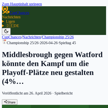
Zum Hauptinhalt springen
CupChances
Nachrichten
Ligen
🇩🇪
DE
CupChances
/
Nachrichten
/
Championship 25/26
Championship 25/26
·
2026-04-26
·
Spieltag
45
Middlesbrough gegen Watford
könnte den Kampf um die
Playoff-Plätze neu gestalten
(4%…
Veröffentlicht am 26. April 2026
·
Spielbericht
Share