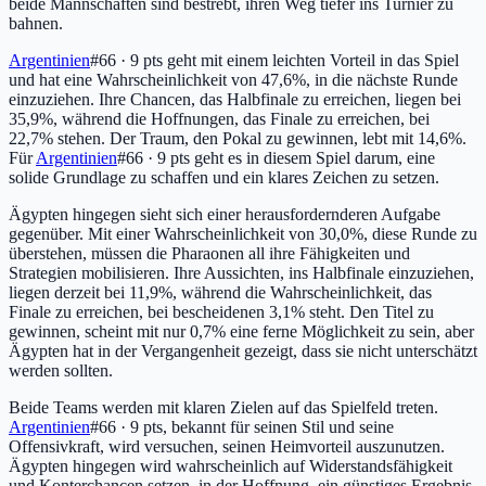
beide Mannschaften sind bestrebt, ihren Weg tiefer ins Turnier zu
bahnen.
Argentinien
#66 · 9 pts
geht mit einem leichten Vorteil in das Spiel
und hat eine Wahrscheinlichkeit von 47,6%, in die nächste Runde
einzuziehen. Ihre Chancen, das Halbfinale zu erreichen, liegen bei
35,9%, während die Hoffnungen, das Finale zu erreichen, bei
22,7% stehen. Der Traum, den Pokal zu gewinnen, lebt mit 14,6%.
Für
Argentinien
#66 · 9 pts
geht es in diesem Spiel darum, eine
solide Grundlage zu schaffen und ein klares Zeichen zu setzen.
Ägypten hingegen sieht sich einer herausfordernderen Aufgabe
gegenüber. Mit einer Wahrscheinlichkeit von 30,0%, diese Runde zu
überstehen, müssen die Pharaonen all ihre Fähigkeiten und
Strategien mobilisieren. Ihre Aussichten, ins Halbfinale einzuziehen,
liegen derzeit bei 11,9%, während die Wahrscheinlichkeit, das
Finale zu erreichen, bei bescheidenen 3,1% steht. Den Titel zu
gewinnen, scheint mit nur 0,7% eine ferne Möglichkeit zu sein, aber
Ägypten hat in der Vergangenheit gezeigt, dass sie nicht unterschätzt
werden sollten.
Beide Teams werden mit klaren Zielen auf das Spielfeld treten.
Argentinien
#66 · 9 pts
, bekannt für seinen Stil und seine
Offensivkraft, wird versuchen, seinen Heimvorteil auszunutzen.
Ägypten hingegen wird wahrscheinlich auf Widerstandsfähigkeit
und Konterchancen setzen, in der Hoffnung, ein günstiges Ergebnis