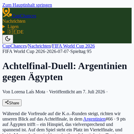
Zum Hauptinhalt springen
CupChances
Nachrichten
Ligen
🇩🇪
DE
CupChances
/
Nachrichten
/
FIFA World Cup 2026
FIFA World Cup 2026
·
2026-07-07
·
Spieltag
95
Achtelfinal-Duell: Argentinien
gegen Ägypten
Von Lorena Laís Mota
·
Veröffentlicht am 7. Juli 2026
·
Share
Während die Vorfreude auf die K.o.-Runden steigt, richten wir
unseren Blick auf das Achtelfinale, in dem
Argentinien
#66 · 9 pts
auf Ägypten trifft – ein Hinspiel, das vielversprechend und
spannend ist. Auf dem Spiel steht ein Platz im Viertelfinale, und