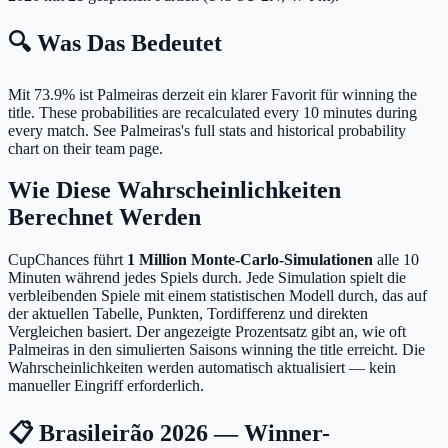
🔍 Was Das Bedeutet
Mit 73.9% ist Palmeiras derzeit ein klarer Favorit für winning the
title.
These probabilities are recalculated every 10 minutes during
every match. See Palmeiras's full stats and historical probability
chart on their team page.
Wie Diese Wahrscheinlichkeiten
Berechnet Werden
CupChances führt
1 Million Monte-Carlo-Simulationen
alle 10
Minuten während jedes Spiels durch. Jede Simulation spielt die
verbleibenden Spiele mit einem statistischen Modell durch, das auf
der aktuellen Tabelle, Punkten, Tordifferenz und direkten
Vergleichen basiert. Der angezeigte Prozentsatz gibt an, wie oft
Palmeiras in den simulierten Saisons winning the title erreicht. Die
Wahrscheinlichkeiten werden automatisch aktualisiert — kein
manueller Eingriff erforderlich.
📋 Brasileirão 2026 — Winner-