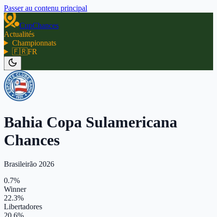
Passer au contenu principal
CupChances
Actualités
Championnats
🇫🇷
FR
Bahia Copa Sulamericana
Chances
Brasileirão 2026
0.7%
Winner
22.3%
Libertadores
20.6%