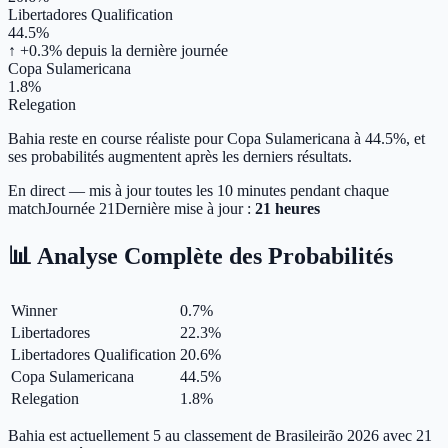
Libertadores Qualification
44.5%
↑ +0.3%
depuis la dernière journée
Copa Sulamericana
1.8%
Relegation
Bahia reste en course réaliste pour Copa Sulamericana à 44.5%, et
ses probabilités augmentent après les derniers résultats.
En direct — mis à jour toutes les 10 minutes pendant chaque
match
Journée
21
Dernière mise à jour :
21 heures
📊 Analyse Complète des Probabilités
Winner
0.7
%
Libertadores
22.3
%
Libertadores Qualification
20.6
%
Copa Sulamericana
44.5
%
Relegation
1.8
%
Bahia est actuellement 5 au classement de Brasileirão 2026 avec 21