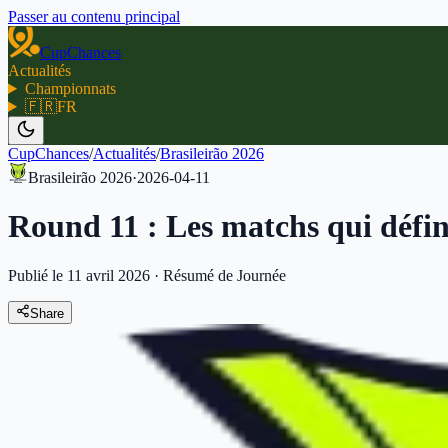
Passer au contenu principal
CupChances
Actualités
Championnats
🇫🇷
FR
CupChances
/
Actualités
/
Brasileirão 2026
Brasileirão 2026
·
2026-04-11
Round 11 : Les matchs qui défini
Publié le 11 avril 2026
·
Résumé de Journée
Share