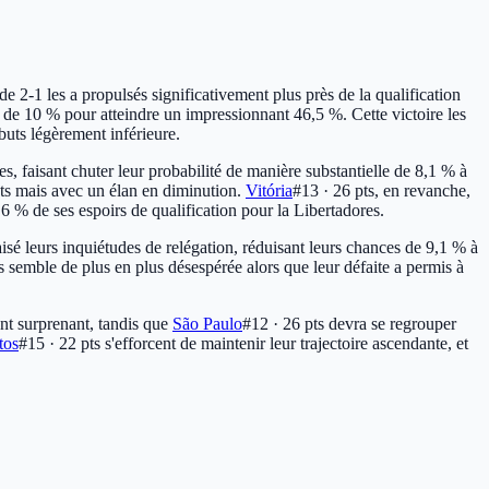
de 2-1 les a propulsés significativement plus près de la qualification
de 10 % pour atteindre un impressionnant 46,5 %. Cette victoire les
buts légèrement inférieure.
s, faisant chuter leur probabilité de manière substantielle de 8,1 % à
ts
mais avec un élan en diminution.
Vitória
#13 · 26 pts
, en revanche,
% de ses espoirs de qualification pour la Libertadores.
isé leurs inquiétudes de relégation, réduisant leurs chances de 9,1 % à
s
semble de plus en plus désespérée alors que leur défaite a permis à
t surprenant, tandis que
São Paulo
#12 · 26 pts
devra se regrouper
tos
#15 · 22 pts
s'efforcent de maintenir leur trajectoire ascendante, et