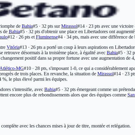
 triomphe de
Bahia
#5 · 32 pts
sur
Mirassol
#14 · 23 pts
avec une victoire 
es de
Bahia
#5 · 32 pts
d'obtenir une place en Libertadores ont augmenté 
aulo
#12 · 26 pts
et
Fluminense
#4 · 34 pts
, mais avec une différence de 
ntre
Vitória
#13 · 26 pts
a porté un coup à leurs aspirations en Libertadore
 se retrouve désormais à la troisième place, à égalité avec
Bahia
#5 · 32 p
hangement positif dans sa propre fortune avec une augmentation de 4,6 
Atlético-MG
#10 · 28 pts
, s'imposant 1-0, ce qui a considérablement apa
rogrès de trois places. En revanche, la situation de
Mirassol
#14 · 23 pt
4 %, le plus élevé parmi les équipes.
adores s'intensifie, avec
Bahia
#5 · 32 pts
émergeant comme un prétendan
ettent encore plus de rebondissements alors que des équipes comme
San
 complète avec les chances mises à jour de titre, montée et relégation.