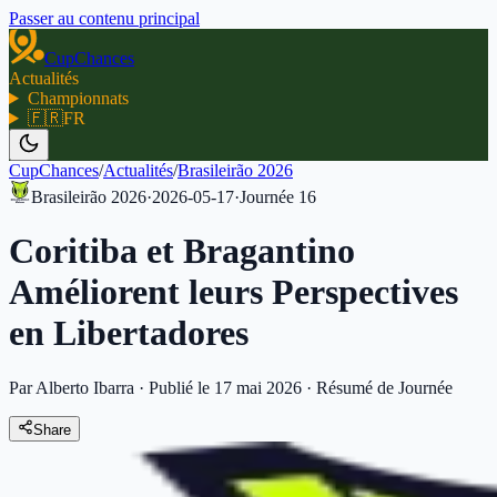
Passer au contenu principal
CupChances
Actualités
Championnats
🇫🇷
FR
CupChances
/
Actualités
/
Brasileirão 2026
Brasileirão 2026
·
2026-05-17
·
Journée
16
Coritiba et Bragantino
Améliorent leurs Perspectives
en Libertadores
Par Alberto Ibarra
·
Publié le 17 mai 2026
·
Résumé de Journée
Share