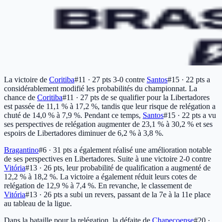
La victoire de
Coritiba
#11 · 27 pts
3-0 contre
Santos
#15 · 22 pts
a
considérablement modifié les probabilités du championnat. La
chance de
Coritiba
#11 · 27 pts
de se qualifier pour la Libertadores
est passée de 11,1 % à 17,2 %, tandis que leur risque de relégation a
chuté de 14,0 % à 7,9 %. Pendant ce temps,
Santos
#15 · 22 pts
a vu
ses perspectives de relégation augmenter de 23,1 % à 30,2 % et ses
espoirs de Libertadores diminuer de 6,2 % à 3,8 %.
Bragantino
#6 · 31 pts
a également réalisé une amélioration notable
de ses perspectives en Libertadores. Suite à une victoire 2-0 contre
Vitória
#13 · 26 pts
, leur probabilité de qualification a augmenté de
12,2 % à 18,2 %. La victoire a également réduit leurs cotes de
relégation de 12,9 % à 7,4 %. En revanche, le classement de
Vitória
#13 · 26 pts
a subi un revers, passant de la 7e à la 11e place
au tableau de la ligue.
Dans la bataille pour la relégation, la défaite de
Chapecoense
#20 ·