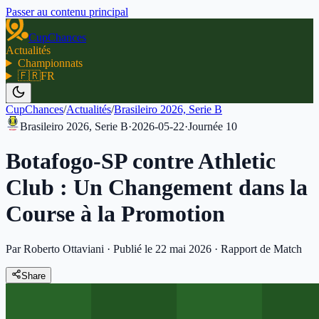
Passer au contenu principal
CupChances
Actualités
Championnats
🇫🇷
FR
CupChances
/
Actualités
/
Brasileiro 2026, Serie B
Brasileiro 2026, Serie B
·
2026-05-22
·
Journée
10
Botafogo-SP contre Athletic
Club : Un Changement dans la
Course à la Promotion
Par Roberto Ottaviani
·
Publié le 22 mai 2026
·
Rapport de Match
Share