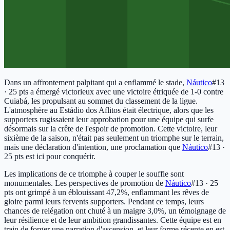
Dans un affrontement palpitant qui a enflammé le stade,
Náutico
#13
· 25 pts
a émergé victorieux avec une victoire étriquée de 1-0 contre
Cuiabá, les propulsant au sommet du classement de la ligue.
L'atmosphère au Estádio dos Aflitos était électrique, alors que les
supporters rugissaient leur approbation pour une équipe qui surfe
désormais sur la crête de l'espoir de promotion. Cette victoire, leur
sixième de la saison, n'était pas seulement un triomphe sur le terrain,
mais une déclaration d'intention, une proclamation que
Náutico
#13 ·
25 pts
est ici pour conquérir.
Les implications de ce triomphe à couper le souffle sont
monumentales. Les perspectives de promotion de
Náutico
#13 · 25
pts
ont grimpé à un éblouissant 47,2%, enflammant les rêves de
gloire parmi leurs fervents supporters. Pendant ce temps, leurs
chances de relégation ont chuté à un maigre 3,0%, un témoignage de
leur résilience et de leur ambition grandissantes. Cette équipe est en
train de forger une narration d'ascension, et leur forme récente en est