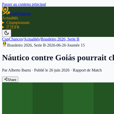
Passer au contenu principal
CupChances
Actualités
Championnats
🇫🇷
FR
CupChances
/
Actualités
/
Brasileiro 2026, Serie B
Brasileiro 2026, Serie B
·
2026-06-26
·
Journée
15
Náutico contre Goiás pourrait c
Par Alberto Ibarra
·
Publié le 26 juin 2026
·
Rapport de Match
Share