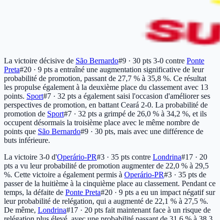
La victoire décisive de
São Bernardo
#9 · 30 pts
3-0 contre
Ponte
Preta
#20 · 9 pts
a entraîné une augmentation significative de leur
probabilité de promotion, passant de 27,7 % à 35,8 %. Ce résultat
les propulse également à la deuxième place du classement avec 13
points.
Sport
#7 · 32 pts
a également saisi l'occasion d'améliorer ses
perspectives de promotion, en battant Ceará 2-0. La probabilité de
promotion de
Sport
#7 · 32 pts
a grimpé de 26,0 % à 34,2 %, et ils
occupent désormais la troisième place avec le même nombre de
points que
São Bernardo
#9 · 30 pts
, mais avec une différence de
buts inférieure.
La victoire 3-0 d'
Operário-PR
#3 · 35 pts
contre
Londrina
#17 · 20
pts
a vu leur probabilité de promotion augmenter de 22,0 % à 29,5
%. Cette victoire a également permis à
Operário-PR
#3 · 35 pts
de
passer de la huitième à la cinquième place au classement. Pendant ce
temps, la défaite de
Ponte Preta
#20 · 9 pts
a eu un impact négatif sur
leur probabilité de relégation, qui a augmenté de 22,1 % à 27,5 %.
De même,
Londrina
#17 · 20 pts
fait maintenant face à un risque de
relégation plus élevé, avec une probabilité passant de 31,6 % à 38,3