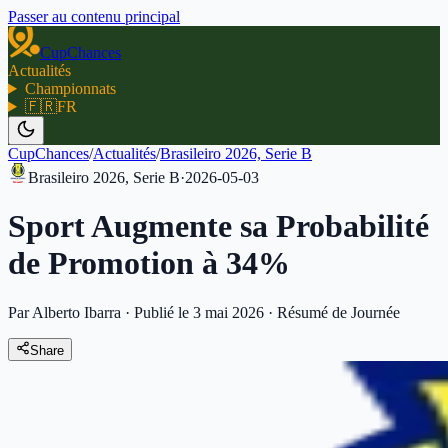
Passer au contenu principal
CupChances
Actualités
Championnats
🇫🇷
FR
CupChances
/
Actualités
/
Brasileiro 2026, Serie B
Brasileiro 2026, Serie B
·
2026-05-03
Sport Augmente sa Probabilité
de Promotion à 34%
Par Alberto Ibarra
·
Publié le 3 mai 2026
·
Résumé de Journée
Share