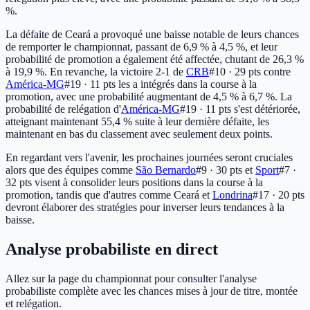
%.
La défaite de Ceará a provoqué une baisse notable de leurs chances
de remporter le championnat, passant de 6,9 % à 4,5 %, et leur
probabilité de promotion a également été affectée, chutant de 26,3 %
à 19,9 %. En revanche, la victoire 2-1 de
CRB
#10 · 29 pts
contre
América-MG
#19 · 11 pts
les a intégrés dans la course à la
promotion, avec une probabilité augmentant de 4,5 % à 6,7 %. La
probabilité de relégation d'
América-MG
#19 · 11 pts
s'est détériorée,
atteignant maintenant 55,4 % suite à leur dernière défaite, les
maintenant en bas du classement avec seulement deux points.
En regardant vers l'avenir, les prochaines journées seront cruciales
alors que des équipes comme
São Bernardo
#9 · 30 pts
et
Sport
#7 ·
32 pts
visent à consolider leurs positions dans la course à la
promotion, tandis que d'autres comme Ceará et
Londrina
#17 · 20 pts
devront élaborer des stratégies pour inverser leurs tendances à la
baisse.
Analyse probabiliste en direct
Allez sur la page du championnat pour consulter l'analyse
probabiliste complète avec les chances mises à jour de titre, montée
et relégation.