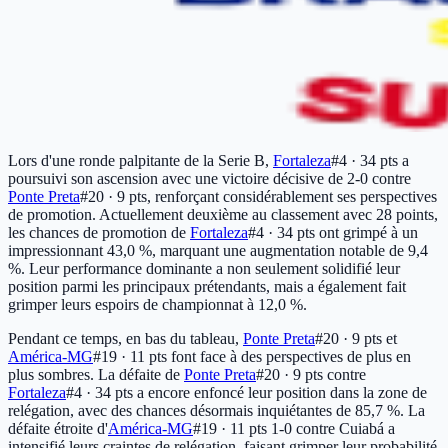
Lors d'une ronde palpitante de la Serie B,
Fortaleza
#4 · 34 pts
a
poursuivi son ascension avec une victoire décisive de 2-0 contre
Ponte Preta
#20 · 9 pts
, renforçant considérablement ses perspectives
de promotion. Actuellement deuxième au classement avec 28 points,
les chances de promotion de
Fortaleza
#4 · 34 pts
ont grimpé à un
impressionnant 43,0 %, marquant une augmentation notable de 9,4
%. Leur performance dominante a non seulement solidifié leur
position parmi les principaux prétendants, mais a également fait
grimper leurs espoirs de championnat à 12,0 %.
Pendant ce temps, en bas du tableau,
Ponte Preta
#20 · 9 pts
et
América-MG
#19 · 11 pts
font face à des perspectives de plus en
plus sombres. La défaite de
Ponte Preta
#20 · 9 pts
contre
Fortaleza
#4 · 34 pts
a encore enfoncé leur position dans la zone de
relégation, avec des chances désormais inquiétantes de 85,7 %. La
défaite étroite d'
América-MG
#19 · 11 pts
1-0 contre Cuiabá a
intensifié leurs craintes de relégation, faisant grimper leur probabilité