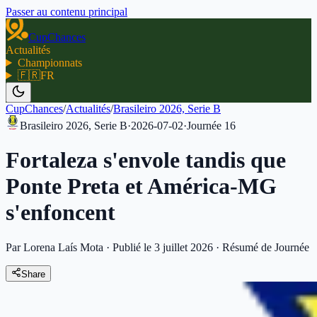
Passer au contenu principal
CupChances
Actualités
Championnats
🇫🇷
FR
CupChances
/
Actualités
/
Brasileiro 2026, Serie B
Brasileiro 2026, Serie B
·
2026-07-02
·
Journée
16
Fortaleza s'envole tandis que
Ponte Preta et América-MG
s'enfoncent
Par Lorena Laís Mota
·
Publié le 3 juillet 2026
·
Résumé de Journée
Share