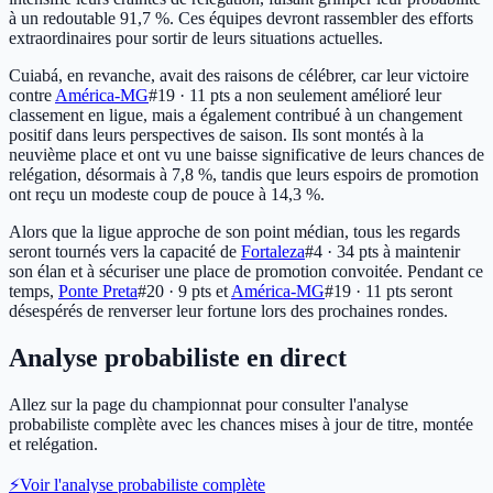
à un redoutable 91,7 %. Ces équipes devront rassembler des efforts
extraordinaires pour sortir de leurs situations actuelles.
Cuiabá, en revanche, avait des raisons de célébrer, car leur victoire
contre
América-MG
#19 · 11 pts
a non seulement amélioré leur
classement en ligue, mais a également contribué à un changement
positif dans leurs perspectives de saison. Ils sont montés à la
neuvième place et ont vu une baisse significative de leurs chances de
relégation, désormais à 7,8 %, tandis que leurs espoirs de promotion
ont reçu un modeste coup de pouce à 14,3 %.
Alors que la ligue approche de son point médian, tous les regards
seront tournés vers la capacité de
Fortaleza
#4 · 34 pts
à maintenir
son élan et à sécuriser une place de promotion convoitée. Pendant ce
temps,
Ponte Preta
#20 · 9 pts
et
América-MG
#19 · 11 pts
seront
désespérés de renverser leur fortune lors des prochaines rondes.
Analyse probabiliste en direct
Allez sur la page du championnat pour consulter l'analyse
probabiliste complète avec les chances mises à jour de titre, montée
et relégation.
⚡
Voir l'analyse probabiliste complète