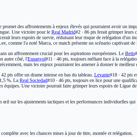
 promet des affrontements à enjeux élevés qui pourraient avoir un impact
ngue. Une victoire pour le
Real Madrid
#2 · 86 pts
ferait grimper leurs 
erait leurs espoirs de survie, réduisant leur risque de relégation d'un 
Lee, comme l'a noté Marca, ce match présente un scénario captivant de 
ans un affrontement crucial pour les aspirations européennes. Le
Betis
#
 autre côté, l'
Espanyol
#11 · 46 pts
, toujours méfiant face à la relégat
s récemment, mais les enjeux pourraient les amener à donner le meilleu
 42 pts
offre un drame intense en bas du tableau.
Levante
#18 · 42 pts
es
 71,5 %. La
Real Sociedad
#10 · 46 pts
, toujours en lice pour une qualifi
e ces équipes. Une victoire pourrait faire grimper leurs espoirs de Ligu
n œil sur les ajustements tactiques et les performances individuelles qui
 complète avec les chances mises à jour de titre, montée et relégation.