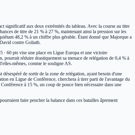
 significatif aux deux extrémités du tableau. Avec la course au titre
chances de titre de 21 % à 27 %, maintenant ainsi la pression sur les
inquiétant 48,2 % à un chiffre plus gérable. Étant donné que Majorque a
David contre Goliath.
5 · 60 pts
vise une place en Ligue Europa et une victoire
ion, pourrait réduire drastiquement sa menace de relégation de 0,4 % à
r d'elles-mêmes, comme le souligne AS.
t désespéré de sortir de la zone de relégation, ayant besoin d'une
cation en Ligue de Conférence, cherchera à tirer parti de l'avantage du
e de Conférence à 15 %, un coup de pouce bien nécessaire dans une
 pourraient faire pencher la balance dans ces batailles âprement