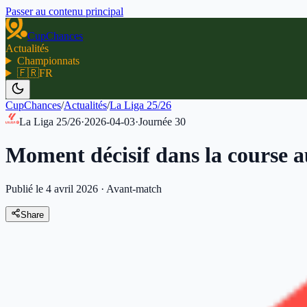
Passer au contenu principal
CupChances
Actualités
Championnats
🇫🇷
FR
CupChances
/
Actualités
/
La Liga 25/26
La Liga 25/26
·
2026-04-03
·
Journée
30
Moment décisif dans la course au 
Publié le 4 avril 2026
·
Avant-match
Share