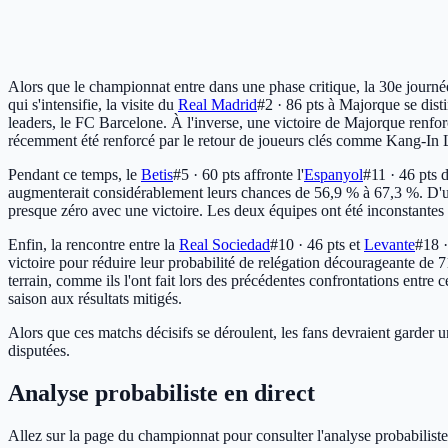
Alors que le championnat entre dans une phase critique, la 30e journée
qui s'intensifie, la visite du
Real Madrid
#2 · 86 pts
à Majorque se disti
leaders, le FC Barcelone. À l'inverse, une victoire de Majorque renforc
récemment été renforcé par le retour de joueurs clés comme Kang-In 
Pendant ce temps, le
Betis
#5 · 60 pts
affronte l'
Espanyol
#11 · 46 pts
d
augmenterait considérablement leurs chances de 56,9 % à 67,3 %. D'un
presque zéro avec une victoire. Les deux équipes ont été inconstante
Enfin, la rencontre entre la
Real Sociedad
#10 · 46 pts
et
Levante
#18 ·
victoire pour réduire leur probabilité de relégation décourageante de
terrain, comme ils l'ont fait lors des précédentes confrontations entr
saison aux résultats mitigés.
Alors que ces matchs décisifs se déroulent, les fans devraient garder u
disputées.
Analyse probabiliste en direct
Allez sur la page du championnat pour consulter l'analyse probabiliste