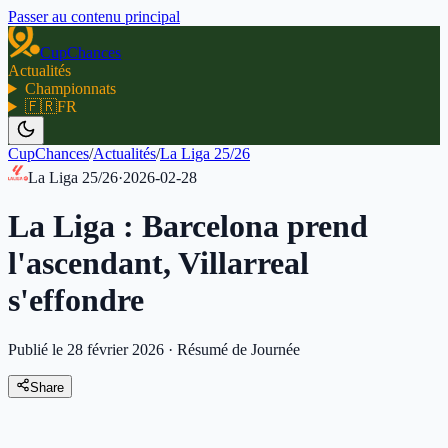
Passer au contenu principal
CupChances
Actualités
Championnats
🇫🇷
FR
CupChances
/
Actualités
/
La Liga 25/26
La Liga 25/26
·
2026-02-28
La Liga : Barcelona prend
l'ascendant, Villarreal
s'effondre
Publié le 28 février 2026
·
Résumé de Journée
Share